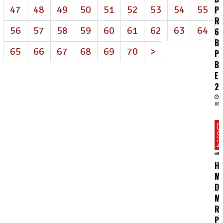
47
48
49
50
51
52
53
54
55
P
R
56
57
58
59
60
61
62
63
64
62
BI
65
66
67
68
69
70
>
P
B
E
2
06/
C
S
2
HC
MA
D
M
R
P