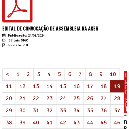
EDITAL DE CONVOCAÇÃO DE ASSEMBLEIA NA AKER
Publicação:
24/01/2024
Editais SMC
Formato:
PDF
<
1
2
3
4
5
6
7
8
9
10
E
N
(at
11
12
13
14
15
16
17
18
19
D
DI
20
21
22
23
24
25
26
27
28
S
D
T
29
30
31
32
33
34
35
36
37
FA
38
39
40
41
42
43
44
45
46
BR