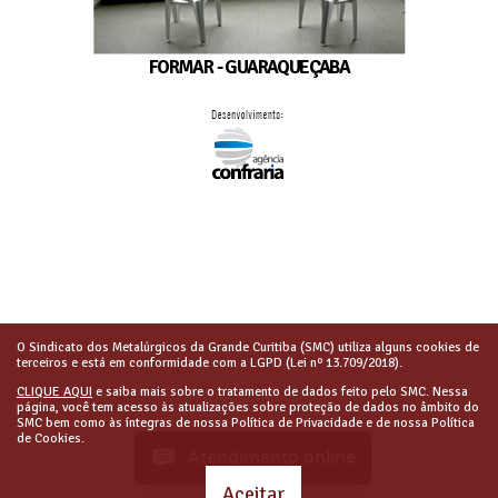
FORMAR - GUARAQUEÇABA
O Sindicato dos Metalúrgicos da Grande Curitiba (SMC) utiliza alguns cookies de
terceiros e está em conformidade com a LGPD (Lei nº 13.709/2018).
CLIQUE AQUI
e saiba mais sobre o tratamento de dados feito pelo SMC. Nessa
página, você tem acesso às atualizações sobre proteção de dados no âmbito do
SMC bem como às íntegras de nossa Política de Privacidade e de nossa Política
de Cookies.
Atendimento online
Aceitar