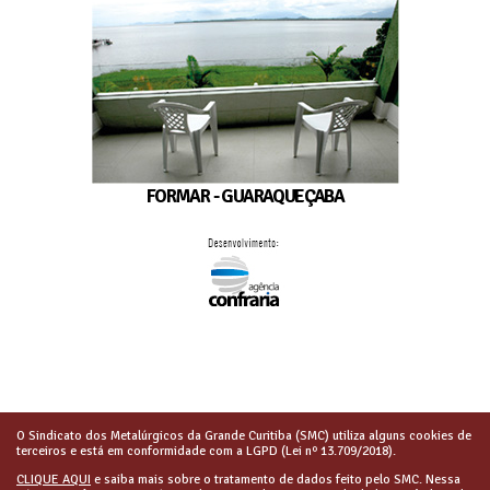
FORMAR - GUARAQUEÇABA
O Sindicato dos Metalúrgicos da Grande Curitiba (SMC) utiliza alguns cookies de
terceiros e está em conformidade com a LGPD (Lei nº 13.709/2018).
CLIQUE AQUI
e saiba mais sobre o tratamento de dados feito pelo SMC. Nessa