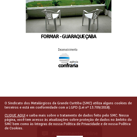
FORMAR - GUARAQUEÇABA
O Sindicato dos Metalúrgicos da Grande Curitiba (SMC) utiliza alguns cookies de
terceiros e está em conformidade com a LGPD (Lei nº 13.709/2018).
CLIQUE AQUI
e saiba mais sobre o tratamento de dados feito pelo SMC. Nessa
página, você tem acesso às atualizações sobre proteção de dados no âmbito do
SMC bem como às íntegras de nossa Política de Privacidade e de nossa Política
de Cookies.
Atendimento online