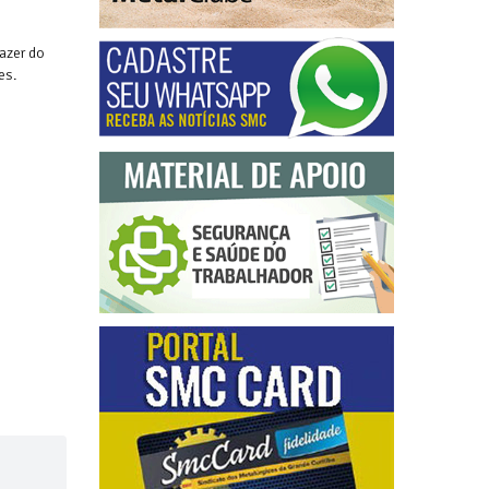
azer do
es.