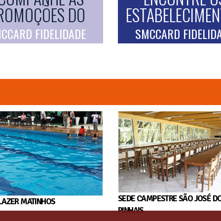
ROMOÇÕES DO
ESTABELECIME
CCARD FIDELIDADE
SMCCARD FIDELID
SEDE CAMPESTRE SÃO JOSÉ D
LAZER MATINHOS
PINHAIS