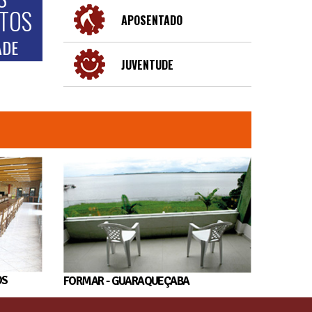
NTOS
APOSENTADO
ADE
JUVENTUDE
OS
FORMAR - GUARAQUEÇABA