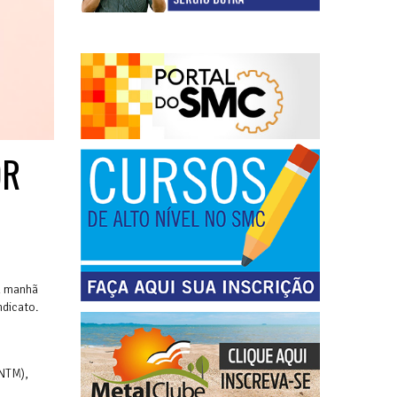
OR
ta manhã
ndicato.
CNTM),