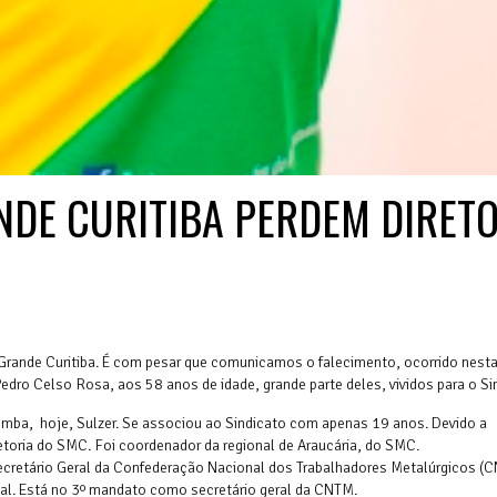
NDE CURITIBA PERDEM DIRET
 Grande Curitiba. É com pesar que comunicamos o falecimento, ocorrido nes
edro Celso Rosa, aos 58 anos de idade, grande parte deles, vividos para o Si
omba, hoje, Sulzer. Se associou ao Sindicato com apenas 19 anos. Devido a
etoria do SMC. Foi coordenador da regional de Araucária, do SMC.
ecretário Geral da Confederação Nacional dos Trabalhadores Metalúrgicos (
onal. Está no 3º mandato como secretário geral da CNTM.