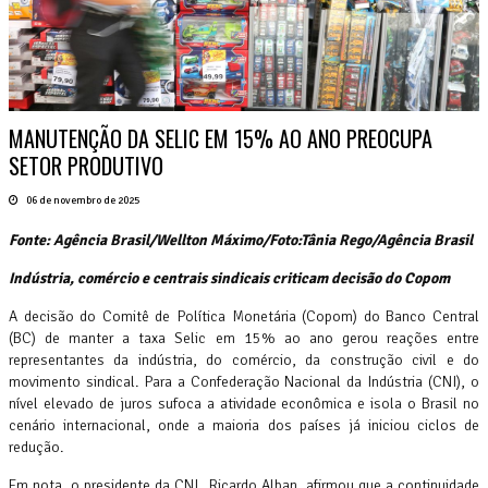
MANUTENÇÃO DA SELIC EM 15% AO ANO PREOCUPA
SETOR PRODUTIVO
06 de novembro de 2025
Fonte: Agência Brasil/Wellton Máximo/Foto:Tânia Rego/Agência Brasil
Indústria, comércio e centrais sindicais criticam decisão do Copom
A decisão do Comitê de Política Monetária (Copom) do Banco Central
(BC) de manter a taxa Selic em 15% ao ano gerou reações entre
representantes da indústria, do comércio, da construção civil e do
movimento sindical. Para a Confederação Nacional da Indústria (CNI), o
nível elevado de juros sufoca a atividade econômica e isola o Brasil no
cenário internacional, onde a maioria dos países já iniciou ciclos de
redução.
Em nota, o presidente da CNI, Ricardo Alban, afirmou que a continuidade