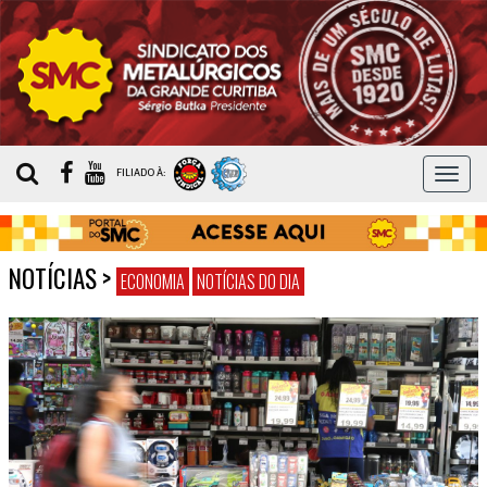
MEN
FILIADO À:
NOTÍCIAS
>
ECONOMIA
NOTÍCIAS DO DIA