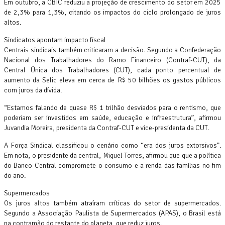
Em outubro, a CBIC reduziu a projeção de crescimento do setor em 2025
de 2,3% para 1,3%, citando os impactos do ciclo prolongado de juros
altos.
Sindicatos apontam impacto fiscal
Centrais sindicais também criticaram a decisão. Segundo a Confederação
Nacional dos Trabalhadores do Ramo Financeiro (Contraf-CUT), da
Central Única dos Trabalhadores (CUT), cada ponto percentual de
aumento da Selic eleva em cerca de R$ 50 bilhões os gastos públicos
com juros da dívida.
“Estamos falando de quase R$ 1 trilhão desviados para o rentismo, que
poderiam ser investidos em saúde, educação e infraestrutura”, afirmou
Juvandia Moreira, presidenta da Contraf-CUT e vice-presidenta da CUT.
A Força Sindical classificou o cenário como “era dos juros extorsivos”.
Em nota, o presidente da central, Miguel Torres, afirmou que que a política
do Banco Central compromete o consumo e a renda das famílias no fim
do ano.
Supermercados
Os juros altos também atraíram críticas do setor de supermercados.
Segundo a Associação Paulista de Supermercados (APAS), o Brasil está
na contramão do restante do planeta, que reduz juros.