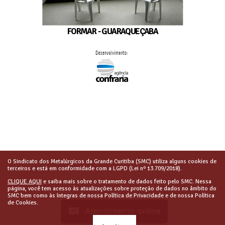
FORMAR - GUARAQUEÇABA
O Sindicato dos Metalúrgicos da Grande Curitiba (SMC) utiliza alguns cookies de
terceiros e está em conformidade com a LGPD (Lei nº 13.709/2018).
CLIQUE AQUI
e saiba mais sobre o tratamento de dados feito pelo SMC. Nessa
página, você tem acesso às atualizações sobre proteção de dados no âmbito do
SMC bem como às íntegras de nossa Política de Privacidade e de nossa Política
de Cookies.
Atendimento online