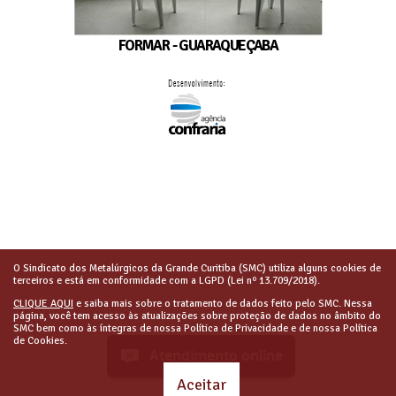
FORMAR - GUARAQUEÇABA
O Sindicato dos Metalúrgicos da Grande Curitiba (SMC) utiliza alguns cookies de
terceiros e está em conformidade com a LGPD (Lei nº 13.709/2018).
CLIQUE AQUI
e saiba mais sobre o tratamento de dados feito pelo SMC. Nessa
página, você tem acesso às atualizações sobre proteção de dados no âmbito do
SMC bem como às íntegras de nossa Política de Privacidade e de nossa Política
de Cookies.
Atendimento online
Aceitar