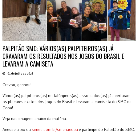
PALPITÃO SMC: VÁRIOS(AS) PALPITEIROS(AS) JÁ
CRAVARAM OS RESULTADOS NOS JOGOS DO BRASIL E
LEVARAM A CAMISETA
01 de julho de 2026
Cravou, ganhou!
Vários(as) palpiteiros(as) metalúrgicos(as) associados(as) já acertaram
os placares exatos dos jogos do Brasil e levaram a camiseta do SMC na
Copa!
Veja nas imagens abaixo da matéria.
Acesse a bio ou
simec.com.br/smcnacopa
e participe do Palpitão do SMC.