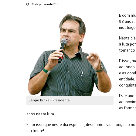
28 de janeiro de 2018
É com mui
98 anos!!
instituiç
Neste dia
à luta po
tornando 
E isso, m
ao longo 
e as cond
entidade,
conquista
Este ano
Sérgio Butka - Presidente
ao movime
as forma
anos nesta luta.
E por isso que neste dia especial, desejamos vida longa ao 
pra frente!