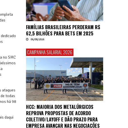
completa
 das
FAMÍLIAS BRASILEIRAS PERDERAM R$
62,5 BILHÕES PARA BETS EM 2025
 dedicado
06/08/2026
os
CAMPANHA SALARIAL 2026
ada no SMC
aixíssimos
sa
s
s ataques
 de todas
amos há 98
HCC: MAIORIA DOS METALÚRGICOS
REPROVA PROPOSTAS DE ACORDO
is daqui
COLETIVO/LAYOFF E DÃO PRAZO PARA
EMPRESA AVANÇAR NAS NEGOCIAÇÕES