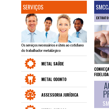
SERVIÇOS
SMCCA
EXTRATO
Os serviços necessários e úteis ao cotidiano
do trabalhador metalúrgico
METAL SAÚDE
CONHEÇA
FIDELID
METAL ODONTO
A
P
ASSESSORIA JURÍDICA
SM