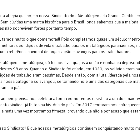
ta alegria que hoje o nosso Sindicato dos Metalúrgicos da Grande Curitiba 
 Sem dúvidas uma marca histórica para o Brasil, onde sabemos que a maioria
ões não sobrevivem fortes por tanto tempo.
, temos muito o que comemorar!! Pois completamos quase um século inteiro
r melhores condições de vida e trabalho para os metalúrgicos paranaenses, n
uma referência nacional de organização e avanços para os trabalhadores.
etalúrgico e metalúrgica, só foi possível graças à união e confiança deposit
destes 98 anos. Quando o Sindicato foi criado, em 1920, os salários eram b
ições de trabalho eram péssimas. Desde então, com a luta liderada pela nos
 a nossa categoria só avançou, se tornando hoje uma das categorias que mai
ram no país.
 também precisamos celebrar a forma como temos resistido a um dos maiore
nto sindical já feitos na história do país. Em 2017 tentaram nos enfraquecer
s e mais uma vez mostramos firmeza, provando que não é por acaso que est
nosso Sindicato!! E que nossos metalúrgicos continuem conquistando muito ma