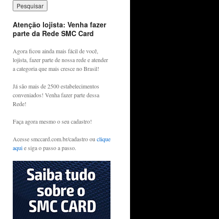
Atenção lojista: Venha fazer
parte da Rede SMC Card
Agora ficou ainda mais fácil de você,
lojista, fazer parte de nossa rede e atender
a categoria que mais cresce no Brasil!
Já são mais de 2500 estabelecimentos
conveniados! Venha fazer parte dessa
Rede!
Faça agora mesmo o seu cadastro!
Acesse smccard.com.br/cadastro ou
clique
aqui
e siga o passo a passo.