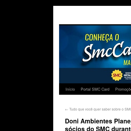
Início
Portal SMC Card
Promoçõ
←
Tudo que você quer saber sobre o S
Doni Ambientes Plan
sócios do SMC durant