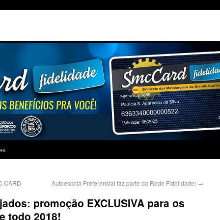
es
MC CARD
Autoescola Preferencial faz parte da Rede Fidelidade!
→
ejados: promoção EXCLUSIVA para os
e todo 2018!