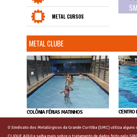
SM
METAL CURSOS
METAL CLUBE
CENTRO 
COLÔNIA FÉRIAS MATINHOS
O Sindicato dos Metalúrgicos da Grande Curitiba (SMC) utiliza algun
CLIQUE AQUI
e saiba mais sobre o tratamento de dados feito pelo SM