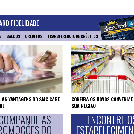
RD FIDELIDADE
S
SALDOS
CRÉDITOS
TRANSFERÊNCIA DE CRÉDITOS
 AS VANTAGENS DO SMC CARD
CONFIRA OS NOVOS CONVENIAD
ADE
SUA REGIÃO
COMPANHE AS
ENCONTRE O
ROMOÇÕES DO
ESTABELECIME