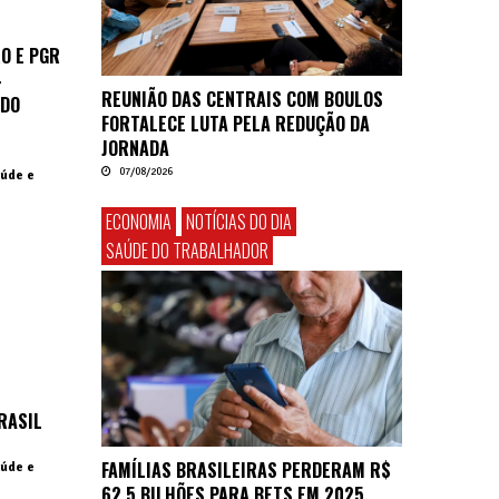
O E PGR
–
REUNIÃO DAS CENTRAIS COM BOULOS
 DO
FORTALECE LUTA PELA REDUÇÃO DA
JORNADA
07/08/2026
aúde e
ECONOMIA
NOTÍCIAS DO DIA
SAÚDE DO TRABALHADOR
RASIL
FAMÍLIAS BRASILEIRAS PERDERAM R$
aúde e
62,5 BILHÕES PARA BETS EM 2025