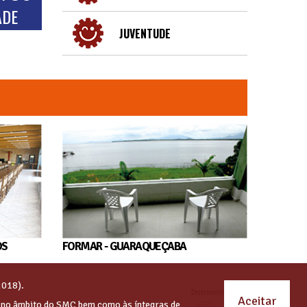
ADE
JUVENTUDE
OS
FORMAR - GUARAQUEÇABA
2018).
Aceitar
s no âmbito do SMC bem como às íntegras de