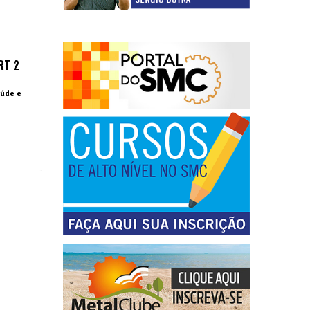
RT 2
aúde e