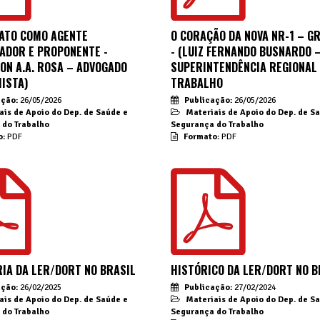
CATO COMO AGENTE
O CORAÇÃO DA NOVA NR-1 – GR
ZADOR E PROPONENTE -
- (LUIZ FERNANDO BUSNARDO 
SON A.A. ROSA – ADVOGADO
SUPERINTENDÊNCIA REGIONAL
ISTA)
TRABALHO
ação:
26/05/2026
Publicação:
26/05/2026
ais de Apoio do Dep. de Saúde e
Materiais de Apoio do Dep. de S
 do Trabalho
Segurança do Trabalho
o:
PDF
Formato:
PDF
RIA DA LER/DORT NO BRASIL
HISTÓRICO DA LER/DORT NO B
ação:
26/02/2025
Publicação:
27/02/2024
ais de Apoio do Dep. de Saúde e
Materiais de Apoio do Dep. de S
 do Trabalho
Segurança do Trabalho