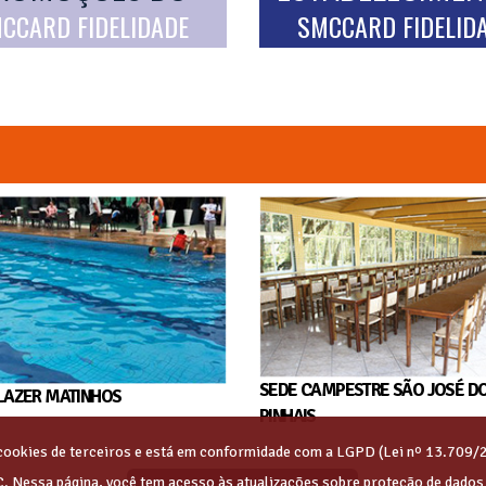
CCARD FIDELIDADE
SMCCARD FIDELID
SEDE CAMPESTRE SÃO JOSÉ D
LAZER MATINHOS
PINHAIS
s cookies de terceiros e está em conformidade com a LGPD (Lei nº 13.709/
C. Nessa página, você tem acesso às atualizações sobre proteção de dado