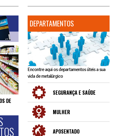
DEPARTAMENTOS
Encontre aqui os departamentos úteis a sua
vida de metalúrgico
SEGURANÇA E SAÚDE
OS DE
MULHER
S
NTOS
APOSENTADO