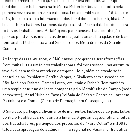
ocorre a primeira reunião que daria início à nova entidade. Um grupo de
fundidores que trabalhava na Indústria Muller Irmãos se encontra pela
primeira vez para organizar a categoria. Em assembleia no dia 28 daquele
mês, foi criada a Liga Internacional dos Fundidores do Paraná, filiada à
Liga de Trabalhadores Europeus da época. Esta é uma data histórica para
todos os trabalhadores Metalúrgicos paranaenses. Essa instituição
passou por diversas mudanças de nome, categorias abrangidas e de base
territorial, até chegar ao atual Sindicato dos Metalúrgicos da Grande
Curitiba.
Ao longo desses 99 anos, o SMC passou por grandes transformações.
Com muita luta e união dos trabalhadores, foi construindo uma estrutura
invejável para melhor atender a categoria. Hoje, além da grande sede
central na Av. Presidente Getúlio Vargas, o Sindicato tem subsedes em
São José dos Pinhais, Campo Largo, Araucária e Pinhais. Tem também
uma ampla estrutura de lazer, composta pelo MetalClube de Campo (sede
campestre), MetalClube de Praia (Colônia de Férias e Centro de Lazer em
Matinhos) e o Formar (Centro de Formação em Guaraqueçaba).
O Sindicato participou ativamente de momentos históricos do país. Lutou
contra o Neoliberalismo, contra a Emenda 3 que ameaçava retirar direitos
dos trabalhadores, participou dos protestos do “Fora Collor” em 1992,
lutou pela aprovação do salário mínimo regional no Paraná, entra outras