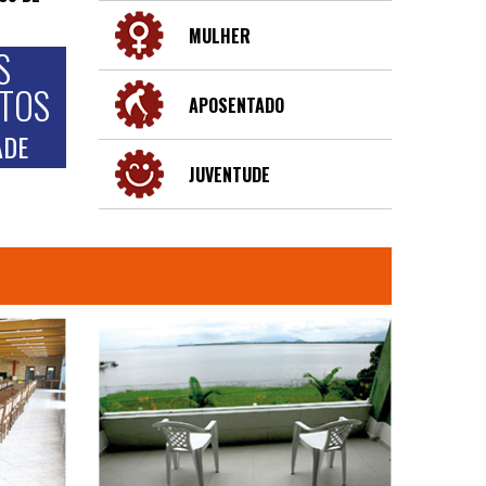
MULHER
S
NTOS
APOSENTADO
ADE
JUVENTUDE