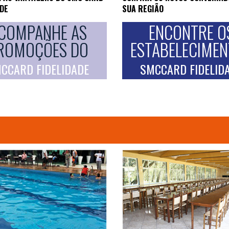
ADE
SUA REGIÃO
COMPANHE AS
ENCONTRE O
ROMOÇÕES DO
ESTABELECIME
CCARD FIDELIDADE
SMCCARD FIDELID