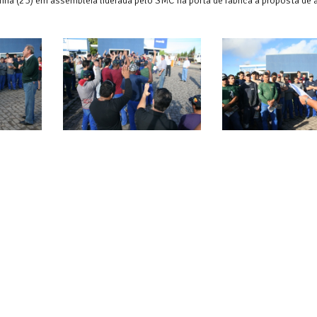
nhã (23) em assembléia liderada pelo SMC na porta de fábrica a proposta de