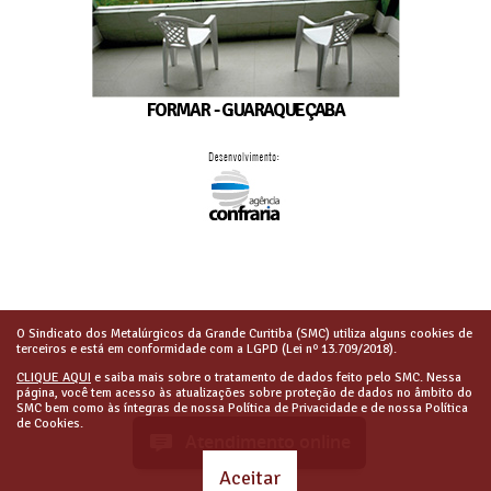
FORMAR - GUARAQUEÇABA
O Sindicato dos Metalúrgicos da Grande Curitiba (SMC) utiliza alguns cookies de
terceiros e está em conformidade com a LGPD (Lei nº 13.709/2018).
CLIQUE AQUI
e saiba mais sobre o tratamento de dados feito pelo SMC. Nessa
página, você tem acesso às atualizações sobre proteção de dados no âmbito do
SMC bem como às íntegras de nossa Política de Privacidade e de nossa Política
de Cookies.
Atendimento online
Aceitar