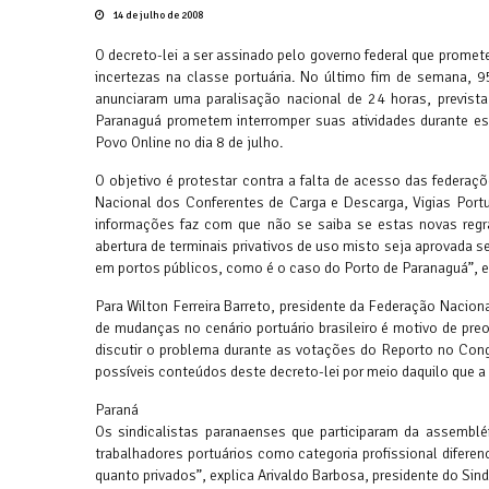
14 de julho de 2008
O decreto-lei a ser assinado pelo governo federal que promete
incertezas na classe portuária. No último fim de semana, 9
anunciaram uma paralisação nacional de 24 horas, prevista
Paranaguá prometem interromper suas atividades durante es
Povo Online no dia 8 de julho.
O objetivo é protestar contra a falta de acesso das federa
Nacional dos Conferentes de Carga e Descarga, Vigias Portuá
informações faz com que não se saiba se estas novas regra
abertura de terminais privativos de uso misto seja aprovada 
em portos públicos, como é o caso do Porto de Paranaguá”, e
Para Wilton Ferreira Barreto, presidente da Federação Nacio
de mudanças no cenário portuário brasileiro é motivo de p
discutir o problema durante as votações do Reporto no Cong
possíveis conteúdos deste decreto-lei por meio daquilo que a i
Paraná
Os sindicalistas paranaenses que participaram da assembl
trabalhadores portuários como categoria profissional diferen
quanto privados”, explica Arivaldo Barbosa, presidente do Sin