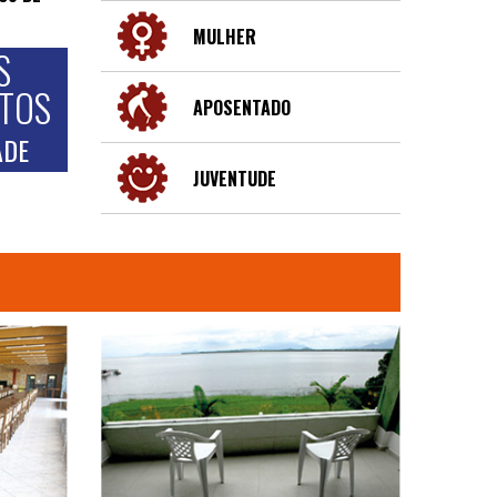
MULHER
S
NTOS
APOSENTADO
ADE
JUVENTUDE