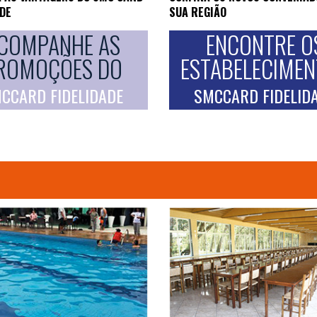
ADE
SUA REGIÃO
COMPANHE AS
ENCONTRE O
ROMOÇÕES DO
ESTABELECIME
CCARD FIDELIDADE
SMCCARD FIDELID