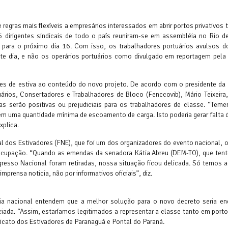
 regras mais flexíveis a empresários interessados em abrir portos privativos
5 dirigentes sindicais de todo o país reuniram-se em assembléia no Rio de
 para o próximo dia 16. Com isso, os trabalhadores portuários avulsos d
te dia, e não os operários portuários como divulgado em reportagem pela
ções de estiva ao conteúdo do novo projeto. De acordo com o presidente da
rios, Consertadores e Trabalhadores de Bloco (Fenccovib), Mário Teixeira,
s serão positivas ou prejudiciais para os trabalhadores de classe. “Tem
sem uma quantidade mínima de escoamento de carga. Isto poderia gerar falta 
xplica.
nal dos Estivadores (FNE), que foi um dos organizadores do evento nacional
reocupação. “Quando as emendas da senadora Kátia Abreu (DEM-TO), que ten
resso Nacional foram retiradas, nossa situação ficou delicada. Só temos 
mprensa noticia, não por informativos oficiais”, diz.
éia nacional entendem que a melhor solução para o novo decreto seria en
ciada. “Assim, estaríamos legitimados a representar a classe tanto em port
dicato dos Estivadores de Paranaguá e Pontal do Paraná.