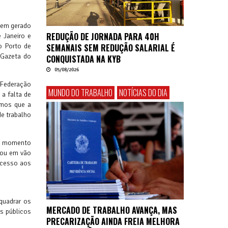
 tem gerado
REDUÇÃO DE JORNADA PARA 40H
 Janeiro e
o Porto de
SEMANAIS SEM REDUÇÃO SALARIAL É
 Gazeta do
CONQUISTADA NA KYB
05/08/2026
 Federação
MUNDO DO TRABALHO
NOTÍCIAS DO DIA
 a falta de
emos que a
de trabalho
, o momento
tou em vão
acesso aos
quadrar os
MERCADO DE TRABALHO AVANÇA, MAS
os públicos
PRECARIZAÇÃO AINDA FREIA MELHORA