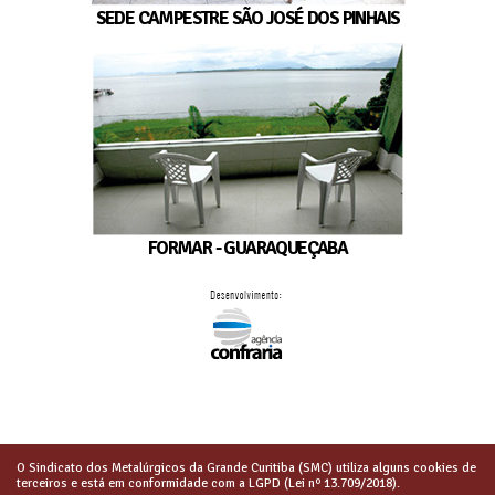
SEDE CAMPESTRE SÃO JOSÉ DOS PINHAIS
FORMAR - GUARAQUEÇABA
O Sindicato dos Metalúrgicos da Grande Curitiba (SMC) utiliza alguns cookies de
terceiros e está em conformidade com a LGPD (Lei nº 13.709/2018).