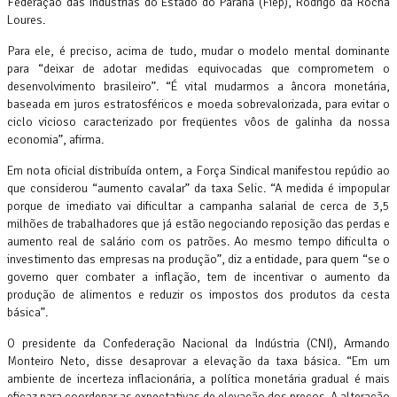
Federação das Indústrias do Estado do Paraná (Fiep), Rodrigo da Rocha
Loures.
Para ele, é preciso, acima de tudo, mudar o modelo mental dominante
para “deixar de adotar medidas equivocadas que comprometem o
desenvolvimento brasileiro”. “É vital mudarmos a âncora monetária,
baseada em juros estratosféricos e moeda sobrevalorizada, para evitar o
ciclo vicioso caracterizado por freqüentes vôos de galinha da nossa
economia”, afirma.
Em nota oficial distribuída ontem, a Força Sindical manifestou repúdio ao
que considerou “aumento cavalar” da taxa Selic. “A medida é impopular
porque de imediato vai dificultar a campanha salarial de cerca de 3,5
milhões de trabalhadores que já estão negociando reposição das perdas e
aumento real de salário com os patrões. Ao mesmo tempo dificulta o
investimento das empresas na produção”, diz a entidade, para quem “se o
governo quer combater a inflação, tem de incentivar o aumento da
produção de alimentos e reduzir os impostos dos produtos da cesta
básica”.
O presidente da Confederação Nacional da Indústria (CNI), Armando
Monteiro Neto, disse desaprovar a elevação da taxa básica. “Em um
ambiente de incerteza inflacionária, a política monetária gradual é mais
eficaz para coordenar as expectativas de elevação dos preços. A alteração