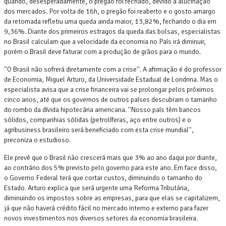
quando, desesperadamente, o pregão foi fechado, devido a alucinação
dos mercados. Por volta de 16h, o pregão foi reaberto e o gosto amargo
da retomada refletiu uma queda ainda maior, 13,82%, fechando o dia em
9,36%. Diante dos primeiros estragos da queda das bolsas, especialistas
no Brasil calculam que a velocidade da economia no País irá diminuir,
porém o Brasil deve faturar com a produção de grãos para o mundo.
''O Brasil não sofrerá diretamente com a crise''. A afirmação é do professor
de Economia, Miguel Arturo, da Universidade Estadual de Londrina. Mas o
especialista avisa que a crise financeira vai se prolongar pelos próximos
cinco anos, até que os governos de outros países descubram o tamanho
do rombo da dívida hipotecária americana. ''Nosso país têm bancos
sólidos, companhias sólidas (petrolíferas, aço entre outros) e o
agribusiness brasileiro será beneficiado com esta crise mundial'',
preconiza o estudioso.
Ele prevê que o Brasil não crescerá mais que 3% ao ano daqui por diante,
ao contrário dos 5% previsto pelo governo para este ano. Em face disso,
o Governo Federal terá que cortar custos, diminuindo o tamanho do
Estado. Arturo explica que será urgente uma Reforma Tributária,
diminuindo os impostos sobre as empresas, para que elas se capitalizem,
já que não haverá crédito fácil no mercado interno e externo para fazer
novos investimentos nos diversos setores da economia brasileira.