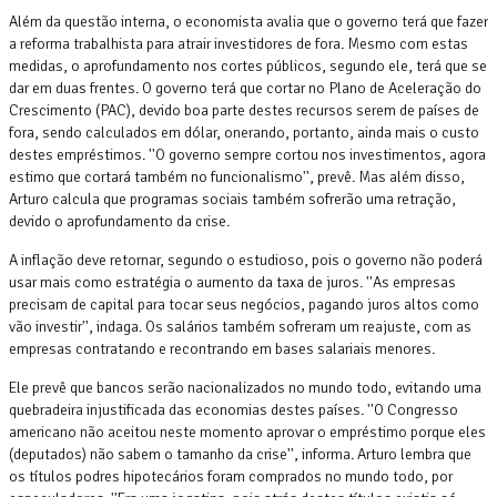
Além da questão interna, o economista avalia que o governo terá que fazer
a reforma trabalhista para atrair investidores de fora. Mesmo com estas
medidas, o aprofundamento nos cortes públicos, segundo ele, terá que se
dar em duas frentes. O governo terá que cortar no Plano de Aceleração do
Crescimento (PAC), devido boa parte destes recursos serem de países de
fora, sendo calculados em dólar, onerando, portanto, ainda mais o custo
destes empréstimos. ''O governo sempre cortou nos investimentos, agora
estimo que cortará também no funcionalismo'', prevê. Mas além disso,
Arturo calcula que programas sociais também sofrerão uma retração,
devido o aprofundamento da crise.
A inflação deve retornar, segundo o estudioso, pois o governo não poderá
usar mais como estratégia o aumento da taxa de juros. ''As empresas
precisam de capital para tocar seus negócios, pagando juros altos como
vão investir'', indaga. Os salários também sofreram um reajuste, com as
empresas contratando e recontrando em bases salariais menores.
Ele prevê que bancos serão nacionalizados no mundo todo, evitando uma
quebradeira injustificada das economias destes países. ''O Congresso
americano não aceitou neste momento aprovar o empréstimo porque eles
(deputados) não sabem o tamanho da crise'', informa. Arturo lembra que
os títulos podres hipotecários foram comprados no mundo todo, por