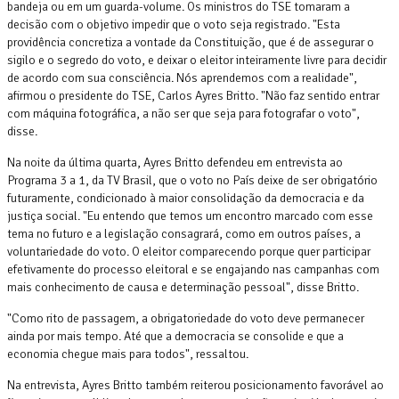
bandeja ou em um guarda-volume. Os ministros do TSE tomaram a
decisão com o objetivo impedir que o voto seja registrado. "Esta
providência concretiza a vontade da Constituição, que é de assegurar o
sigilo e o segredo do voto, e deixar o eleitor inteiramente livre para decidir
de acordo com sua consciência. Nós aprendemos com a realidade",
afirmou o presidente do TSE, Carlos Ayres Britto. "Não faz sentido entrar
com máquina fotográfica, a não ser que seja para fotografar o voto",
disse.
Na noite da última quarta, Ayres Britto defendeu em entrevista ao
Programa 3 a 1, da TV Brasil, que o voto no País deixe de ser obrigatório
futuramente, condicionado à maior consolidação da democracia e da
justiça social. "Eu entendo que temos um encontro marcado com esse
tema no futuro e a legislação consagrará, como em outros países, a
voluntariedade do voto. O eleitor comparecendo porque quer participar
efetivamente do processo eleitoral e se engajando nas campanhas com
mais conhecimento de causa e determinação pessoal", disse Britto.
"Como rito de passagem, a obrigatoriedade do voto deve permanecer
ainda por mais tempo. Até que a democracia se consolide e que a
economia chegue mais para todos", ressaltou.
Na entrevista, Ayres Britto também reiterou posicionamento favorável ao