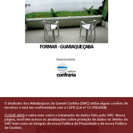
FORMAR - GUARAQUEÇABA
O Sindicato dos Metalúrgicos da Grande Curitiba (SMC) utiliza alguns cookies de
terceiros e está em conformidade com a LGPD (Lei nº 13.709/2018).
CLIQUE AQUI
e saiba mais sobre o tratamento de dados feito pelo SMC. Nessa
página, você tem acesso às atualizações sobre proteção de dados no âmbito do
SMC bem como às íntegras de nossa Política de Privacidade e de nossa Política
de Cookies.
Atendimento online