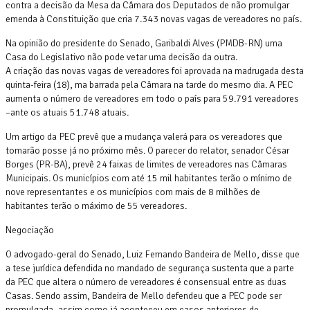
contra a decisão da Mesa da Câmara dos Deputados de não promulgar
emenda à Constituição que cria 7.343 novas vagas de vereadores no país.
Na opinião do presidente do Senado, Garibaldi Alves (PMDB-RN) uma
Casa do Legislativo não pode vetar uma decisão da outra.
A criação das novas vagas de vereadores foi aprovada na madrugada desta
quinta-feira (18), ma barrada pela Câmara na tarde do mesmo dia. A PEC
aumenta o número de vereadores em todo o país para 59.791 vereadores
–ante os atuais 51.748 atuais.
Um artigo da PEC prevê que a mudança valerá para os vereadores que
tomarão posse já no próximo mês. O parecer do relator, senador César
Borges (PR-BA), prevê 24 faixas de limites de vereadores nas Câmaras
Municipais. Os municípios com até 15 mil habitantes terão o mínimo de
nove representantes e os municípios com mais de 8 milhões de
habitantes terão o máximo de 55 vereadores.
Negociação
O advogado-geral do Senado, Luiz Fernando Bandeira de Mello, disse que
a tese jurídica defendida no mandado de segurança sustenta que a parte
da PEC que altera o número de vereadores é consensual entre as duas
Casas. Sendo assim, Bandeira de Mello defendeu que a PEC pode ser
promulgada, assim como já aconteceu em casos anteriores de