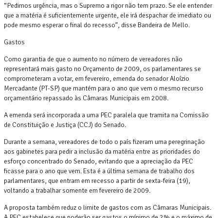
“Pedimos urgência, mas o Supremo a rigor não tem prazo. Se ele entender
que a matéria é suficientemente urgente, ele irá despachar de imediato ou
pode mesmo esperar o final do recesso”, disse Bandeira de Mello.
Gastos
Como garantia de que o aumento no número de vereadores não
representará mais gasto no Orçamento de 2009, os parlamentares se
comprometeram a votar, em fevereiro, emenda do senador Aloízio
Mercadante (PT-SP) que mantém para o ano que vem o mesmo recurso
orçamentário repassado às Câmaras Municipais em 2008.
A emenda será incorporada a uma PEC paralela que tramita na Comissão
de Constituição e Justiça (CCJ) do Senado.
Durante a semana, vereadores de todo o país fizeram uma peregrinação
aos gabinetes para pedir a inclusão da matéria entre as prioridades do
esforço concentrado do Senado, evitando que a apreciação da PEC
ficasse para o ano que vem. Esta é a última semana de trabalho dos
parlamentares, que entram em recesso a partir de sexta-feira (19),
voltando a trabalhar somente em fevereiro de 2009.
A proposta também reduz o limite de gastos com as Câmaras Municipais.
A PEC estabelece que poderão ser gastos o mínimo de 2% e o máximo de