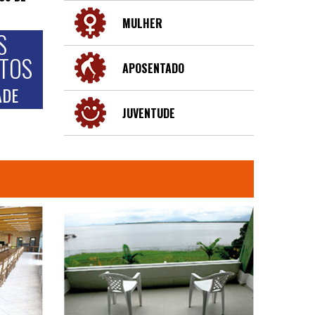
MULHER
S
NTOS
APOSENTADO
ADE
JUVENTUDE