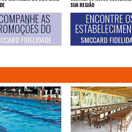
ADE
SUA REGIÃO
COMPANHE AS
ENCONTRE O
ROMOÇÕES DO
ESTABELECIME
CCARD FIDELIDADE
SMCCARD FIDELID