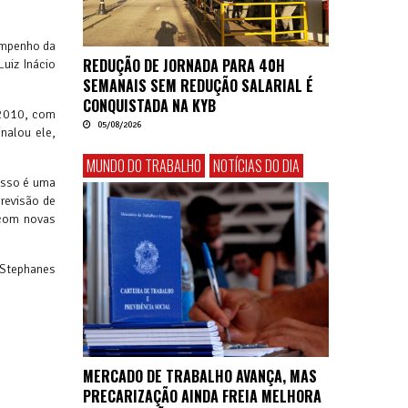
empenho da
REDUÇÃO DE JORNADA PARA 40H
Luiz Inácio
SEMANAIS SEM REDUÇÃO SALARIAL É
CONQUISTADA NA KYB
 2010, com
05/08/2026
nalou ele,
MUNDO DO TRABALHO
NOTÍCIAS DO DIA
Isso é uma
previsão de
 com novas
 Stephanes
MERCADO DE TRABALHO AVANÇA, MAS
PRECARIZAÇÃO AINDA FREIA MELHORA