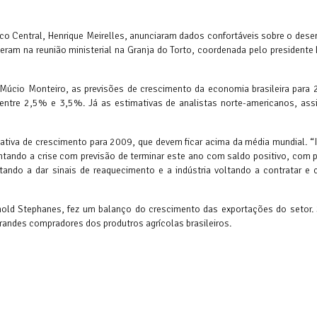
nco Central, Henrique Meirelles, anunciaram dados confortáveis sobre o des
eram na reunião ministerial na Granja do Torto, coordenada pelo presidente 
 Múcio Monteiro, as previsões de crescimento da economia brasileira para
ntre 2,5% e 3,5%. Já as estimativas de analistas norte-americanos, assi
tiva de crescimento para 2009, que devem ficar acima da média mundial. “
ntando a crise com previsão de terminar este ano com saldo positivo, com 
ando a dar sinais de reaquecimento e a indústria voltando a contratar e
nhold Stephanes, fez um balanço do crescimento das exportações do setor.
randes compradores dos produtros agrícolas brasileiros.