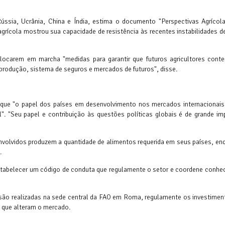
ssia, Ucrânia, China e Índia, estima o documento "Perspectivas Agrícola
agrícola mostrou sua capacidade de resistência às recentes instabilidades d
olocarem em marcha "medidas para garantir que futuros agricultores con
 produção, sistema de seguros e mercados de futuros", disse.
iu que "o papel dos países em desenvolvimento nos mercados internacionais
. "Seu papel e contribuição às questões políticas globais é de grande imp
volvidos produzem a quantidade de alimentos requerida em seus países, en
.
 estabelecer um código de conduta que regulamente o setor e coordene conhe
são realizadas na sede central da FAO em Roma, regulamente os investimen
, que alteram o mercado.