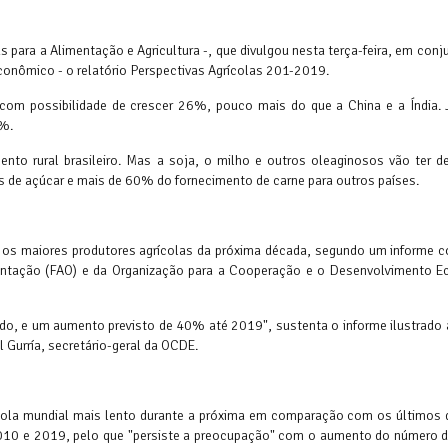
para a Alimentação e Agricultura -, que divulgou nesta terça-feira, em con
nômico - o relatório Perspectivas Agrícolas 201-2019.
com possibilidade de crescer 26%, pouco mais do que a China e a Índia. 
4%.
nto rural brasileiro. Mas a soja, o milho e outros oleaginosos vão ter d
s de açúcar e mais de 60% do fornecimento de carne para outros países.
tre os maiores produtores agrícolas da próxima década, segundo um informe 
mentação (FAO) e da Organização para a Cooperação e o Desenvolvimento 
ido, e um aumento previsto de 40% até 2019", sustenta o informe ilustrado
l Gurría, secretário-geral da OCDE.
ola mundial mais lento durante a próxima em comparação com os últimos 
2010 e 2019, pelo que "persiste a preocupação" com o aumento do número 