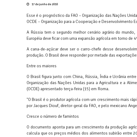
17 de junho de 2010
Esse é o prognóstico da FAO – Organização das Nações Unidas 
OCDE – Organização para a Cooperação e Desenvolvimento Eco
A Rússia tem o segundo melhor cenário agrário do mundo, 
Européia deve ficar com uma expansão agrícola em torno de 
A cana-de-açúcar deve ser o carro-chefe desse desenvolvime
produção. O Brasil deve responder por metade das exportaçõe
Entre os maiores
O Brasil figura junto com China, Rússia, Índia e Ucrânia en
Organização das Nações Unidas para a Agricultura e a Ali
(OCDE) apresentado terça-feira (15) em Roma.
"O Brasil é o produtor agrícola com um crescimento mais ráp
por Jacques Diouf, diretor-geral da FAO, e pelo mexicano Ange
Cresce o número de famintos
O documento aponta para um crescimento da produção agríc
calcula que os preços médios dos alimentos subirão entre 