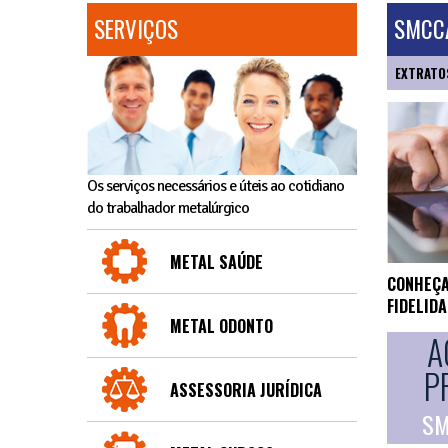
SERVIÇOS
SMCCA
EXTRATO
Os serviços necessários e úteis ao cotidiano
do trabalhador metalúrgico
METAL SAÚDE
CONHEÇA
FIDELID
METAL ODONTO
A
P
ASSESSORIA JURÍDICA
SM