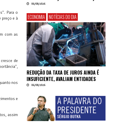
06/08/2026
s". Para o
ECONOMIA
NOTÍCIAS DO DIA
e preço e à
tem com as
 cresce de
ortância",
REDUÇÃO DA TAXA DE JUROS AINDA É
INSUFICIENTE, AVALIAM ENTIDADES
quanto nos
06/08/2026
cimentos e
tos, assim