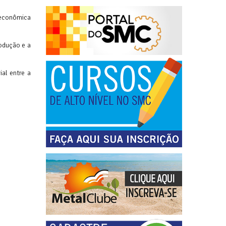
 econômica
odução e a
al entre a