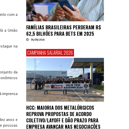
junto com a
FAMÍLIAS BRASILEIRAS PERDERAM R$
Já a União
62,5 BILHÕES PARA BETS EM 2025
06/08/2026
estaque na
CAMPANHA SALARIAL 2026
conjunto da
Econômicos
 à imprensa
HCC: MAIORIA DOS METALÚRGICOS
REPROVA PROPOSTAS DE ACORDO
COLETIVO/LAYOFF E DÃO PRAZO PARA
dez anos e
de pessoas
EMPRESA AVANÇAR NAS NEGOCIAÇÕES