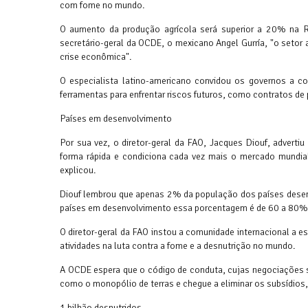
com fome no mundo.
O aumento da produção agrícola será superior a 20% na Rú
secretário-geral da OCDE, o mexicano Angel Gurría, "o setor 
crise econômica".
O especialista latino-americano convidou os governos a c
ferramentas para enfrentar riscos futuros, como contratos de
Países em desenvolvimento
Por sua vez, o diretor-geral da FAO, Jacques Diouf, advert
forma rápida e condiciona cada vez mais o mercado mundial"
explicou.
Diouf lembrou que apenas 2% da população dos países desen
países em desenvolvimento essa porcentagem é de 60 a 80%
O diretor-geral da FAO instou a comunidade internacional a
atividades na luta contra a fome e a desnutrição no mundo.
A OCDE espera que o código de conduta, cujas negociações 
como o monopólio de terras e chegue a eliminar os subsídios
1 bilhão desnutridos