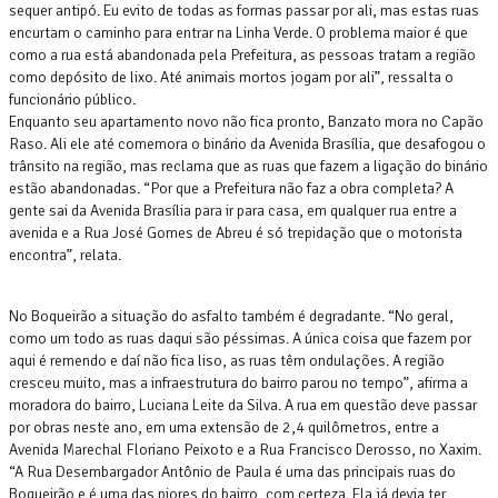
sequer antipó. Eu evito de todas as formas passar por ali, mas estas ruas
encurtam o caminho para entrar na Linha Verde. O problema maior é que
como a rua está abandonada pela Prefeitura, as pessoas tratam a região
como depósito de lixo. Até animais mortos jogam por ali”, ressalta o
funcionário público.
Enquanto seu apartamento novo não fica pronto, Banzato mora no Capão
Raso. Ali ele até comemora o binário da Avenida Brasília, que desafogou o
trânsito na região, mas reclama que as ruas que fazem a ligação do binário
estão abandonadas. “Por que a Prefeitura não faz a obra completa? A
gente sai da Avenida Brasília para ir para casa, em qualquer rua entre a
avenida e a Rua José Gomes de Abreu é só trepidação que o motorista
encontra”, relata.
No Boqueirão a situação do asfalto também é degradante. “No geral,
como um todo as ruas daqui são péssimas. A única coisa que fazem por
aqui é remendo e daí não fica liso, as ruas têm ondulações. A região
cresceu muito, mas a infraestrutura do bairro parou no tempo”, afirma a
moradora do bairro, Luciana Leite da Silva. A rua em questão deve passar
por obras neste ano, em uma extensão de 2,4 quilômetros, entre a
Avenida Marechal Floriano Peixoto e a Rua Francisco Derosso, no Xaxim.
“A Rua Desembargador Antônio de Paula é uma das principais ruas do
Boqueirão e é uma das piores do bairro, com certeza. Ela já devia ter