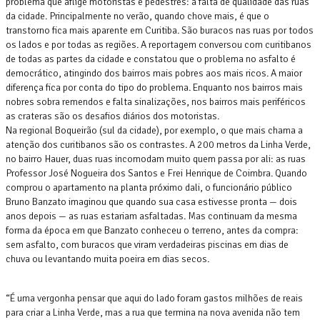
problema que aflige motoristas e pedestres: a falta de qualidade das ruas
da cidade. Principalmente no verão, quando chove mais, é que o
transtorno fica mais aparente em Curitiba. São buracos nas ruas por todos
os lados e por todas as regiões. A reportagem conversou com curitibanos
de todas as partes da cidade e constatou que o problema no asfalto é
democrático, atingindo dos bairros mais pobres aos mais ricos. A maior
diferença fica por conta do tipo do problema. Enquanto nos bairros mais
nobres sobra remendos e falta sinalizações, nos bairros mais periféricos
as crateras são os desafios diários dos motoristas.
Na regional Boqueirão (sul da cidade), por exemplo, o que mais chama a
atenção dos curitibanos são os contrastes. A 200 metros da Linha Verde,
no bairro Hauer, duas ruas incomodam muito quem passa por ali: as ruas
Professor José Nogueira dos Santos e Frei Henrique de Coimbra. Quando
comprou o apartamento na planta próximo dali, o funcionário público
Bruno Banzato imaginou que quando sua casa estivesse pronta — dois
anos depois — as ruas estariam asfaltadas. Mas continuam da mesma
forma da época em que Banzato conheceu o terreno, antes da compra:
sem asfalto, com buracos que viram verdadeiras piscinas em dias de
chuva ou levantando muita poeira em dias secos.
“É uma vergonha pensar que aqui do lado foram gastos milhões de reais
para criar a Linha Verde, mas a rua que termina na nova avenida não tem