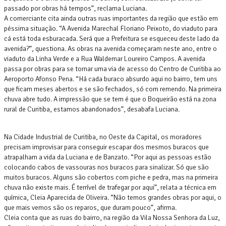
passado por obras há tempos”, reclama Luciana.
A comerciante cita ainda outras ruas importantes da região que estão em
péssima situação. “A Avenida Marechal Floriano Peixoto, do viaduto para
cá está toda esburacada. Será que a Prefeitura se esqueceu deste lado da
avenida?”, questiona. As obras na avenida começaram neste ano, entre o
viaduto da Linha Verde e a Rua Waldemar Loureiro Campos. A avenida
passa por obras para se tornar uma via de acesso do Centro de Curitiba ao
Aeroporto Afonso Pena. “Há cada buraco absurdo aqui no bairro, tem uns
que ficam meses abertos e se são fechados, só com remendo. Na primeira
chuva abre tudo. A impressão que se tem é que o Boqueirão está na zona
rural de Curitiba, estamos abandonados”, desabafa Luciana.
Na Cidade Industrial de Curitiba, no Oeste da Capital, os moradores
precisam improvisar para conseguir escapar dos mesmos buracos que
atrapalham a vida da Luciana e de Banzato. “Por aqui as pessoas estão
colocando cabos de vassouras nos buracos para sinalizar. Só que são
muitos buracos. Alguns são cobertos com piche e pedra, mas na primeira
chuva não existe mais. É terrível de trafegar por aqui”, relata a técnica em
química, Cleia Aparecida de Oliveira. “Não temos grandes obras por aqui, o
que mais vemos são os reparos, que duram pouco”, afirma.
Cleia conta que as ruas do bairro, na região da Vila Nossa Senhora da Luz,