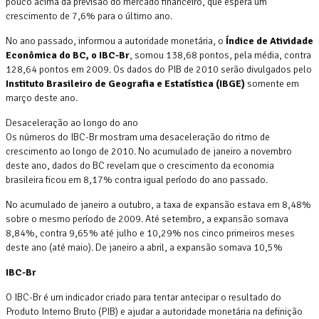
pouco acima da previsão do mercado financeiro, que espera um
crescimento de 7,6% para o último ano.
No ano passado, informou a autoridade monetária, o
Índice de Atividade
Econômica do BC, o IBC-Br
, somou 138,68 pontos, pela média, contra
128,64 pontos em 2009. Os dados do PIB de 2010 serão divulgados pelo
Instituto Brasileiro de Geografia e Estatística (IBGE)
somente em
março deste ano.
Desaceleração ao longo do ano
Os números do IBC-Br mostram uma desaceleração do ritmo de
crescimento ao longo de 2010. No acumulado de janeiro a novembro
deste ano, dados do BC revelam que o crescimento da economia
brasileira ficou em 8,17% contra igual período do ano passado.
No acumulado de janeiro a outubro, a taxa de expansão estava em 8,48%
sobre o mesmo período de 2009. Até setembro, a expansão somava
8,84%, contra 9,65% até julho e 10,29% nos cinco primeiros meses
deste ano (até maio). De janeiro a abril, a expansão somava 10,5%
IBC-Br
O IBC-Br é um indicador criado para tentar antecipar o resultado do
Produto Interno Bruto (PIB) e ajudar a autoridade monetária na definição