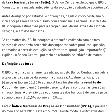
da
taxa básica de juros (Selic)
. O Banco Central explicou que o IBC-Br
"constitui uma medida antecedente da evolução da atividade econômica".
Antes divulgado por estados, e por regiões, desde o início deste ano o
indicador passou a ser calculado com abrangência nacional. O índice do
BC incorpora estimativas para a agropecuária, da indústria e do setor de
serviços, além dos impostos.
"A estimativa do IBC-Br incorpora a produção estimada para os três
setores da economia acrescida dos impostos sobre produtos, que são
estimados a partir da evolução da oferta total (produção+importações)",
explicou o Banco Central, por meio do relatório de inflação de março.
Definição dos juros
O IBC-Br é uma das ferramentas utilizadas pelo Banco Central para definir
a taxa básica de juros da economia brasileira. Atualmente, os juros
básicos estão em 11,25% ao ano. A taxa foi elevada na
reunião do
Copom
de janeiro em 0,5 ponto percentual para controlar as pressões
inflacionárias. A previsão dos economistas dos bancos é de que os juros
subirão para até 12,5% ao ano em 2011.
Para o
Índice Nacional de Preços ao Consumidor (IPCA)
, a previsão
do mercado para 2011 está em 5,75%. Deste modo, a estimativa dos