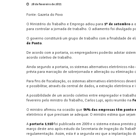
28 de fevereiro de 2011
Fonte: Gazeta do Povo
O Ministério do Trabalho e Emprego adiou para
1º de setembro
a o
para controlar a jornada de trabalho. O adiamento foi divulgado por
O governo constituirá um grupo de trabalho com a finalidade de 
de Ponto
.
De acordo com a portaria, os empregadores poderão adotar sistema
acordo coletivo de trabalho.
Ainda segundo a portaria, os sistemas alternativos eletrônicos nã
prévia para marcação de sobrejornada e alteração ou eliminação 
Para fins de fiscalização, os sistemas alternativos eletrônicos dev
e possibilitar, através da central de dados, a extração eletrônica 
A possibilidade de um acordo coletivo entre empregador e trabalh
fevereiro pelo ministro do Trabalho, Carlos Lupi, após reunião na
Fe
O ministro afirmou na ocasião que
95% das empresas têm ponto 
eletrônico é que precisam se adequar. O ministro estima que sejam
A
portaria 1.510
foi publicada em 2009 e o sistema estava previsto
março deste ano após estudo da Secretaria de Inspeção do Trabal
regulamentação. Assim, esta é a segunda vez que a implantação d