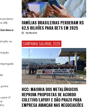
ncionários
FAMÍLIAS BRASILEIRAS PERDERAM R$
a (28).
62,5 BILHÕES PARA BETS EM 2025
Eletrônico
06/08/2026
nvenção ou
CAMPANHA SALARIAL 2026
rização
e empregado
 de
m ponto
HCC: MAIORIA DOS METALÚRGICOS
REPROVA PROPOSTAS DE ACORDO
 para 1º
COLETIVO/LAYOFF E DÃO PRAZO PARA
va
EMPRESA AVANÇAR NAS NEGOCIAÇÕES
 dos