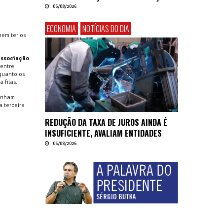
06/08/2026
ECONOMIA
NOTÍCIAS DO DIA
nem ter os
 Associação
 entre
nquanto os
 filas.
enham
a terceira
REDUÇÃO DA TAXA DE JUROS AINDA É
INSUFICIENTE, AVALIAM ENTIDADES
06/08/2026