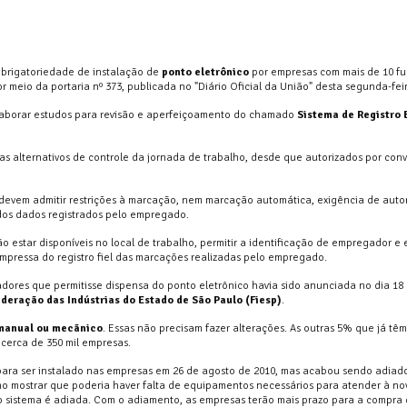
brigatoriedade de instalação de
ponto eletrônico
por empresas com mais de 10 fu
 meio da portaria nº 373, publicada no "Diário Oficial da União" desta segunda-feir
elaborar estudos para revisão e aperfeiçoamento do chamado
Sistema de Registro 
s alternativos de controle da jornada de trabalho, desde que autorizados por co
o devem admitir restrições à marcação, nem marcação automática, exigência de auto
dos dados registrados pelo empregado.
erão estar disponíveis no local de trabalho, permitir a identificação de empregador 
e impressa do registro fiel das marcações realizadas pelo empregado.
adores que permitisse dispensa do ponto eletrônico havia sido anunciada no dia 18
deração das Indústrias do Estado de São Paulo (Fiesp)
.
manual ou mecãnico
. Essas não precisam fazer alterações. As outras 5% que já tê
 cerca de 350 mil empresas.
 para ser instalado nas empresas em 26 de agosto de 2010, mas acabou sendo adiado
ho mostrar que poderia haver falta de equipamentos necessários para atender à no
o sistema é adiada. Com o adiamento, as empresas terão mais prazo para a compra