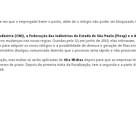
da vez que o empregado bater o ponto, além de o relógio não poder ser bloqueado 
ndústria (CNI), a Federação das Indústrias do Estado de São Paulo (Fiesp) e a
rno mudanças nas novas regras. Ouvidas pelo G1 em junho de 2010, elas criticavam,
 para adquirir os novos relógios e a possibilidade de demora e geração de filas e
nistério divulgou comunicado dizendo que o processo seria rápido e não provocaria
lação, mas multas só serão aplicadas de
30 a 90 dias
depois para que as empresas t
es de prazo. Depois da primeira visita da fiscalização, tem a segunda e a partir d
18.