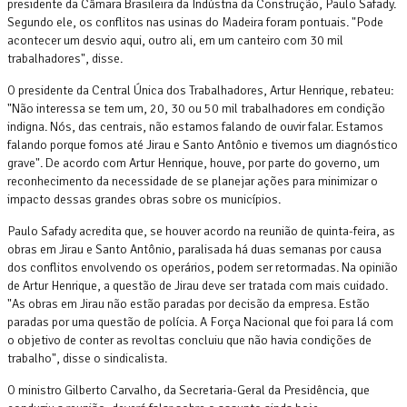
presidente da Câmara Brasileira da Indústria da Construção, Paulo Safady.
Segundo ele, os conflitos nas usinas do Madeira foram pontuais. "Pode
acontecer um desvio aqui, outro ali, em um canteiro com 30 mil
trabalhadores", disse.
O presidente da Central Única dos Trabalhadores, Artur Henrique, rebateu:
"Não interessa se tem um, 20, 30 ou 50 mil trabalhadores em condição
indigna. Nós, das centrais, não estamos falando de ouvir falar. Estamos
falando porque fomos até Jirau e Santo Antônio e tivemos um diagnóstico
grave". De acordo com Artur Henrique, houve, por parte do governo, um
reconhecimento da necessidade de se planejar ações para minimizar o
impacto dessas grandes obras sobre os municípios.
Paulo Safady acredita que, se houver acordo na reunião de quinta-feira, as
obras em Jirau e Santo Antônio, paralisada há duas semanas por causa
dos conflitos envolvendo os operários, podem ser retormadas. Na opinião
de Artur Henrique, a questão de Jirau deve ser tratada com mais cuidado.
"As obras em Jirau não estão paradas por decisão da empresa. Estão
paradas por uma questão de polícia. A Força Nacional que foi para lá com
o objetivo de conter as revoltas concluiu que não havia condições de
trabalho", disse o sindicalista.
O ministro Gilberto Carvalho, da Secretaria-Geral da Presidência, que