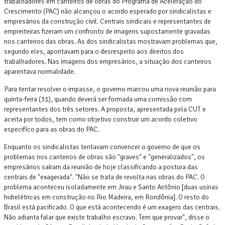
trabalhadores em canteiros de obras do Programa de Aceleração do
Crescimento (PAC) não alcançou o acordo esperado por sindicalistas e
empresários da construção civil. Centrais sindicais e representantes de
empreiteiras fizeram um confronto de imagens supostamente gravadas
nos canteiros das obras. As dos sindicalistas mostravam problemas que,
segundo eles, apontavam para o desrespeito aos direitos dos
trabalhadores. Nas imagens dos empresários, a situação dos canteiros
aparentava normalidade.
Para tentar resolver o impasse, o governo marcou uma nova reunião para
quinta-feira (31), quando deverá ser formada uma comissão com
representantes dos três setores. A proposta, apresentada pela CUT e
aceita por todos, tem como objetivo construir um acordo coletivo
especifíco para as obras do PAC.
Enquanto os sindicalistas tentavam convencer o governo de que os
problemas nos canteiros de obras são "graves" e "generalizados", os
empresários saíram da reunião de hoje classificando a postura das
centrais de "exagerada". "Não se trata de revolta nas obras do PAC. O
problema aconteceu isoladamente em Jirau e Santo Antônio [duas usinas
hidrelétricas em construção no Rio Madeira, em Rondônia]. O resto do
Brasil está pacificado. O que está acontecendo é um exagero das centrais.
Não adianta falar que existe trabalho escravo. Tem que provar", disse o