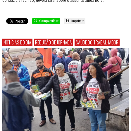
conduziu a reunião, deverá falar sobre o assunto ainda hoje.
Compartilhar
Imprimir
NOTÍCIAS DO DIA
REDUÇÃO DE JORNADA
SAÚDE DO TRABALHADOR