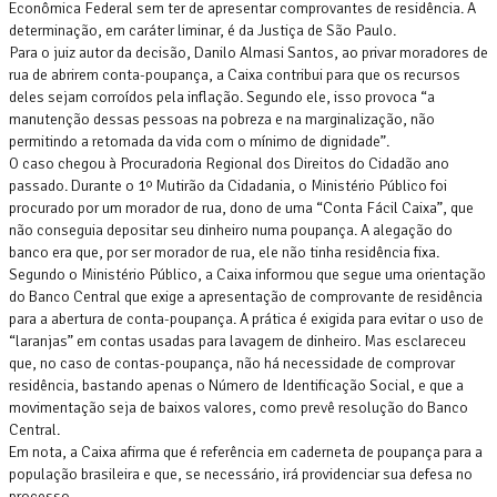
Econômica Federal sem ter de apresentar comprovantes de residência. A
determinação, em caráter liminar, é da Justiça de São Paulo.
Para o juiz autor da decisão, Danilo Almasi Santos, ao privar moradores de
rua de abrirem conta-poupança, a Caixa contribui para que os recursos
deles sejam corroídos pela inflação. Segundo ele, isso provoca “a
manutenção dessas pessoas na pobreza e na marginalização, não
permitindo a retomada da vida com o mínimo de dignidade”.
O caso chegou à Procuradoria Regional dos Direitos do Cidadão ano
passado. Durante o 1º Mutirão da Cidadania, o Ministério Público foi
procurado por um morador de rua, dono de uma “Conta Fácil Caixa”, que
não conseguia depositar seu dinheiro numa poupança. A alegação do
banco era que, por ser morador de rua, ele não tinha residência fixa.
Segundo o Ministério Público, a Caixa informou que segue uma orientação
do Banco Central que exige a apresentação de comprovante de residência
para a abertura de conta-poupança. A prática é exigida para evitar o uso de
“laranjas” em contas usadas para lavagem de dinheiro. Mas esclareceu
que, no caso de contas-poupança, não há necessidade de comprovar
residência, bastando apenas o Número de Identificação Social, e que a
movimentação seja de baixos valores, como prevê resolução do Banco
Central.
Em nota, a Caixa afirma que é referência em caderneta de poupança para a
população brasileira e que, se necessário, irá providenciar sua defesa no
processo.