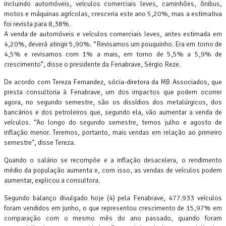
incluindo automóveis, veículos comerciais leves, caminhões, ônibus,
motos e máquinas agrícolas, cresceria este ano 5,20%, mas a estimativa
foi revista para 8,38%.
A venda de automóveis e veículos comerciais leves, antes estimada em
4,20%, deverá atingir 5,90%. “Revisamos um pouquinho. Era em torno de
4,5% e revisamos com 1% a mais, em torno de 5,5% a 5,9% de
crescimento”, disse o presidente da Fenabrave, Sérgio Reze.
De acordo com Tereza Fernandez, sócia-diretora da MB Associados, que
presta consultoria à Fenabrave, um dos impactos que podem ocorrer
agora, no segundo semestre, são os dissídios dos metalúrgicos, dos
bancários e dos petroleiros que, segundo ela, vão aumentar a venda de
veículos. “Ao longo do segundo semestre, temos julho e agosto de
inflação menor. Teremos, portanto, mais vendas em relação ao primeiro
semestre", disse Tereza.
Quando o salário se recompõe e a inflação desacelera, o rendimento
médio da população aumenta e, com isso, as vendas de veículos podem
aumentar, explicou a consultora.
Segundo balanço divulgado hoje (4) pela Fenabrave, 477.933 veículos
foram vendidos em junho, o que representou crescimento de 15,97% em
comparação com o mesmo mês do ano passado, quando foram