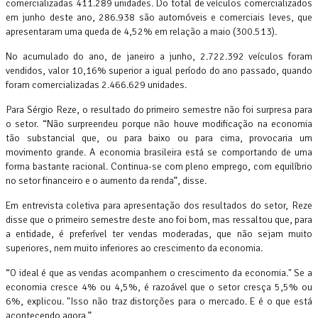
comercializadas 411.289 unidades. Do total de veículos comercializados
em junho deste ano, 286.938 são automóveis e comerciais leves, que
apresentaram uma queda de 4,52% em relação a maio (300.513).
No acumulado do ano, de janeiro a junho, 2.722.392 veículos foram
vendidos, valor 10,16% superior a igual período do ano passado, quando
foram comercializadas 2.466.629 unidades.
Para Sérgio Reze, o resultado do primeiro semestre não foi surpresa para
o setor. “Não surpreendeu porque não houve modificação na economia
tão substancial que, ou para baixo ou para cima, provocaria um
movimento grande. A economia brasileira está se comportando de uma
forma bastante racional. Continua-se com pleno emprego, com equilíbrio
no setor financeiro e o aumento da renda”, disse.
Em entrevista coletiva para apresentação dos resultados do setor, Reze
disse que o primeiro semestre deste ano foi bom, mas ressaltou que, para
a entidade, é preferível ter vendas moderadas, que não sejam muito
superiores, nem muito inferiores ao crescimento da economia.
“O ideal é que as vendas acompanhem o crescimento da economia." Se a
economia cresce 4% ou 4,5%, é razoável que o setor cresça 5,5% ou
6%, explicou. "Isso não traz distorções para o mercado. E é o que está
acontecendo agora.”