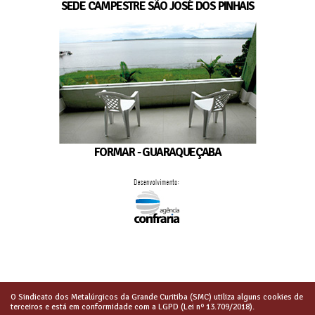
SEDE CAMPESTRE SÃO JOSÉ DOS PINHAIS
FORMAR - GUARAQUEÇABA
O Sindicato dos Metalúrgicos da Grande Curitiba (SMC) utiliza alguns cookies de
terceiros e está em conformidade com a LGPD (Lei nº 13.709/2018).