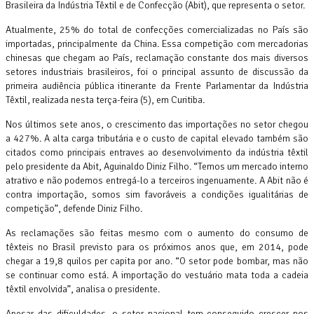
Brasileira da Indústria Têxtil e de Confecção (Abit), que representa o setor.
Atualmente, 25% do total de confecções comercializadas no País são
importadas, principalmente da China. Essa competição com mercadorias
chinesas que chegam ao País, reclamação constante dos mais diversos
setores industriais brasileiros, foi o principal assunto de discussão da
primeira audiência pública itinerante da Frente Parlamentar da Indústria
Têxtil, realizada nesta terça-feira (5), em Curitiba.
Nos últimos sete anos, o crescimento das importações no setor chegou
a 427%. A alta carga tributária e o custo de capital elevado também são
citados como principais entraves ao desenvolvimento da indústria têxtil
pelo presidente da Abit, Aguinaldo Diniz Filho. “Temos um mercado interno
atrativo e não podemos entregá-lo a terceiros ingenuamente. A Abit não é
contra importação, somos sim favoráveis a condições igualitárias de
competição”, defende Diniz Filho.
As reclamações são feitas mesmo com o aumento do consumo de
têxteis no Brasil previsto para os próximos anos que, em 2014, pode
chegar a 19,8 quilos per capita por ano. “O setor pode bombar, mas não
se continuar como está. A importação do vestuário mata toda a cadeia
têxtil envolvida”, analisa o presidente.
Apesar das dificuldades, o setor nacional tem conseguido crescer nos