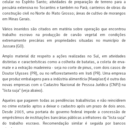
celular no Espírito Santo; atividades de preparação de terreno para a
pecuária extensiva no Tocantins e também no Pará; canteiros de obras da
construção civil no Norte do Mato Grosso; áreas de cultivo de morangos
em Minas Gerais.
Vários inseridos são citados em matéria sobre operação que encontrou
trabalho escravo na produçção de carvão vegetal em condições
extremamente precárias em propriedades situadas no município de
Jussara (GO).
Amplo material diz respeito a ações realizadas no Sul, em atividades
distintas e características como a colheita de batatas, a coleta de erva-
mate e a extração madeireira - seja no corte de pinus, com dois casos de
Doutor Ulysses (PR), ou no reflorestamento em Irati (PR). Uma empresa
que produz embalagens para a indústria alimentícia (Maxiplast) é outra das
novas empresas com o Cadastro Nacional de Pessoa Jurídica (CNPJ) na
"lista suja" (veja abaixo).
Aqueles que pagarem todas as pendências trabalhistas e não reincidirem
no crime estarão aptos a deixar o cadastro após um prazo de dois anos.
Desde 2003, uma portaria do governo federal impede a concessão de
empréstimos de instituições bancárias públicas a infratores da "lista suja"
do trabalho escravo. Recomendação similar é seguida por bancos