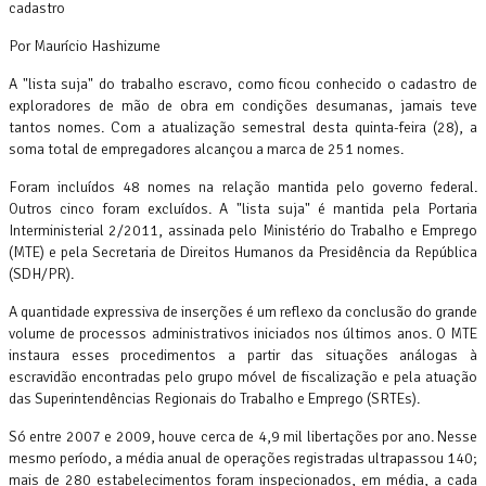
cadastro
Por Maurício Hashizume
A "lista suja" do trabalho escravo, como ficou conhecido o cadastro de
exploradores de mão de obra em condições desumanas, jamais teve
tantos nomes. Com a atualização semestral desta quinta-feira (28), a
soma total de empregadores alcançou a marca de 251 nomes.
Foram incluídos 48 nomes na relação mantida pelo governo federal.
Outros cinco foram excluídos. A "lista suja" é mantida pela Portaria
Interministerial 2/2011, assinada pelo Ministério do Trabalho e Emprego
(MTE) e pela Secretaria de Direitos Humanos da Presidência da República
(SDH/PR).
A quantidade expressiva de inserções é um reflexo da conclusão do grande
volume de processos administrativos iniciados nos últimos anos. O MTE
instaura esses procedimentos a partir das situações análogas à
escravidão encontradas pelo grupo móvel de fiscalização e pela atuação
das Superintendências Regionais do Trabalho e Emprego (SRTEs).
Só entre 2007 e 2009, houve cerca de 4,9 mil libertações por ano. Nesse
mesmo período, a média anual de operações registradas ultrapassou 140;
mais de 280 estabelecimentos foram inspecionados, em média, a cada