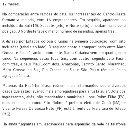
12 meses.
Na comparação entre regiões do país, os ingressantes do Centro-Oeste
formam a maioria, com 16 empregadores. Em seguida, aparecem os
incluídos do Sul (13). Sudeste (oito) e Norte (oito) empatam na terceira
posição. O Nordeste teve o menor número de inseridos: apenas três.
A divisão por Estados coloca o Goiás na primeira colocação, com oito
inclusões (tabela ao lado). O segundo posto é compartilhado entre Mato
Grosso e Paraná, ambos com sete. Santa Catarina vem em quarto, com
cinco. Na sequência, estão Tocantins, com quatro; seguido pelo Pará ,
com três; e pelo Piauí, com dois. Amazonas, Espírito Santo, Maranhão,
Mato Grosso do Sul, Rio Grande do Sul e São Paulo têm um único
agregado à lista.
Matérias da Repórter Brasil reúnem mais informações sobre diversos
casos que estão levando mais empregadores para a "lista suja". Dois dos
ingressantes, aliás, são mandatários municipais: José Rolim Filho (PV),
mais conhecido como Zito Rolim, é prefeito eleito de Codó (MA); e
Vicente Pereira De Souza Neto (PR) está à frente da Prefeitura de Toledo
(MG).
Há ainda flagrantes em: escavações para expansão da rede de telefonia