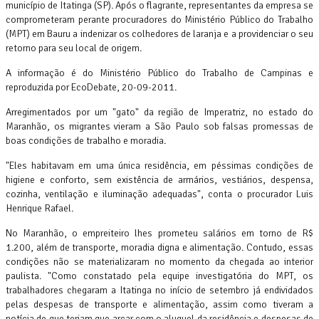
município de Itatinga (SP). Após o flagrante, representantes da empresa se
comprometeram perante procuradores do Ministério Público do Trabalho
(MPT) em Bauru a indenizar os colhedores de laranja e a providenciar o seu
retorno para seu local de origem.
A informação é do Ministério Público do Trabalho de Campinas e
reproduzida por EcoDebate, 20-09-2011.
Arregimentados por um "gato" da região de Imperatriz, no estado do
Maranhão, os migrantes vieram a São Paulo sob falsas promessas de
boas condições de trabalho e moradia.
"Eles habitavam em uma única residência, em péssimas condições de
higiene e conforto, sem existência de armários, vestiários, despensa,
cozinha, ventilação e iluminação adequadas", conta o procurador Luis
Henrique Rafael.
No Maranhão, o empreiteiro lhes prometeu salários em torno de R$
1.200, além de transporte, moradia digna e alimentação. Contudo, essas
condições não se materializaram no momento da chegada ao interior
paulista. "Como constatado pela equipe investigatória do MPT, os
trabalhadores chegaram a Itatinga no início de setembro já endividados
pelas despesas de transporte e alimentação, assim como tiveram a
notícia de que teriam que arcar com o aluguel da residência e despesas de