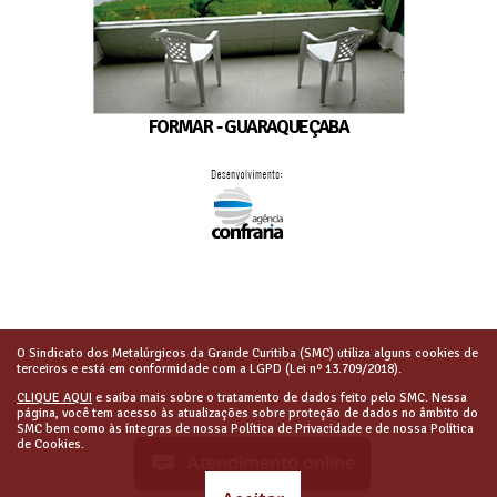
FORMAR - GUARAQUEÇABA
O Sindicato dos Metalúrgicos da Grande Curitiba (SMC) utiliza alguns cookies de
terceiros e está em conformidade com a LGPD (Lei nº 13.709/2018).
CLIQUE AQUI
e saiba mais sobre o tratamento de dados feito pelo SMC. Nessa
página, você tem acesso às atualizações sobre proteção de dados no âmbito do
SMC bem como às íntegras de nossa Política de Privacidade e de nossa Política
de Cookies.
Atendimento online