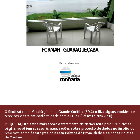
FORMAR - GUARAQUEÇABA
O Sindicato dos Metalúrgicos da Grande Curitiba (SMC) utiliza alguns cookies de
terceiros e está em conformidade com a LGPD (Lei nº 13.709/2018).
CLIQUE AQUI
e saiba mais sobre o tratamento de dados feito pelo SMC. Nessa
página, você tem acesso às atualizações sobre proteção de dados no âmbito do
SMC bem como às íntegras de nossa Política de Privacidade e de nossa Política
de Cookies.