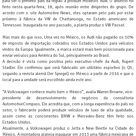
para ser o primeiro país da região a produzir modelos Audi. O anúncio foi
feito nesta quarta-feira, 18, após reunião entre dirigentes do grupo. De
acordo com o site Automotive News, eles optaram pelo país por estar
próximo à fábrica da VW de Chattanooga, no Estado americano de
Tennessee. Inaugurada no ano passado, a planta produz o VW Passat.
Mas mais do que isso. Uma vez no México, os Audi não pagarão os 10%
de imposto de importação cobrados nos Estados Unidos para veículos
vindos da Europa. Igualmente, a marca estará mais bem posicionada para
enviar veículos para América do Sul, principalmente ao Brasil.
A decisão é vista como positiva pelo executivo-chefe da Audi, Rupert
Stadler. Ele confirmou que será fabricado um utilitário esportivo (o Q5,
segundo a revista alemã Der Spiegel) no México a partir de 2016 e que o
local para a unidade será escolhido ainda este ano.
“A Volkswagen conhece muito bem o México”, avalia Warren Browne, vice-
presidente de desenvolvimento de negócios da consultoria
AutomotiveCompass. Ele acredita que, com a longa experiência do país no
setor, o fabricante poderá produzir veículos de luxo de alta qualidade,
assim como as concorrentes BMW e Mercedes-Benz têm feito nos
Estados Unidos.
Atualmente, a Volkswagen produz o Jetta e New Beetle na Cidade do
México. A montadora planeja inaugurar em 2013 uma fábrica mexicana de