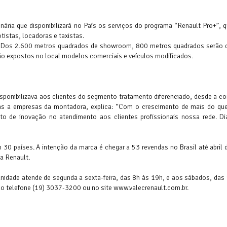
onária que disponibilizará no País os serviços do programa “Renault Pro+”, 
tistas, locadoras e taxistas.
lo. Dos 2.600 metros quadrados de showroom, 800 metros quadrados serão 
rão expostos no local modelos comerciais e veículos modificados.
sponibilizava aos clientes do segmento tratamento diferenciado, desde a co
ndas a empresas da montadora, explica: “Com o crescimento de mais do q
 de inovação no atendimento aos clientes profissionais nossa rede. Di
30 países. A intenção da marca é chegar a 53 revendas no Brasil até abril 
a Renault.
nidade atende de segunda a sexta-feira, das 8h às 19h, e aos sábados, das
o telefone (19) 3037-3200 ou no site www.valecrenault.com.br.