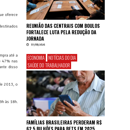
que oferece
REUNIÃO DAS CENTRAIS COM BOULOS
destinados
FORTALECE LUTA PELA REDUÇÃO DA
JORNADA
07/08/2026
mpra até a
ECONOMIA
NOTÍCIAS DO DIA
ue 47% nas
SAÚDE DO TRABALHADOR
ante disso
de 2013, o
 9h às 18h.
FAMÍLIAS BRASILEIRAS PERDERAM R$
62,5 BILHÕES PARA BETS EM 2025