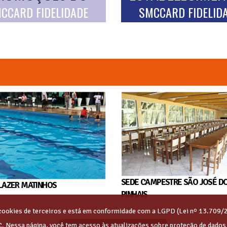
CCARD FIDELIDADE
SMCCARD FIDELID
SEDE CAMPESTRE SÃO JOSÉ D
LAZER MATINHOS
PINHAIS
s cookies de terceiros e está em conformidade com a LGPD (Lei nº 13.709/
C. Nessa página, você tem acesso às atualizações sobre proteção de dado