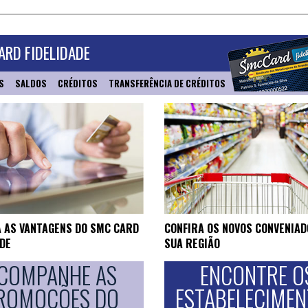
RD FIDELIDADE
S
SALDOS
CRÉDITOS
TRANSFERÊNCIA DE CRÉDITOS
 AS VANTAGENS DO SMC CARD
CONFIRA OS NOVOS CONVENIAD
ADE
SUA REGIÃO
COMPANHE AS
ENCONTRE O
ROMOÇÕES DO
ESTABELECIME