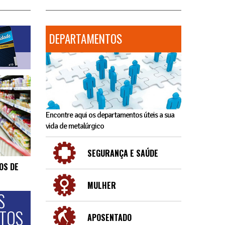
DEPARTAMENTOS
Encontre aqui os departamentos úteis a sua
vida de metalúrgico
SEGURANÇA E SAÚDE
OS DE
MULHER
S
NTOS
APOSENTADO