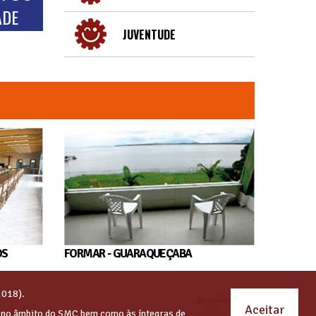
ADE
JUVENTUDE
OS
FORMAR - GUARAQUEÇABA
2018).
Aceitar
s no âmbito do SMC bem como às íntegras de