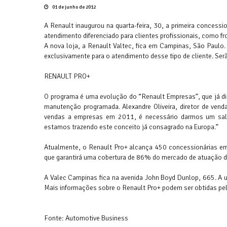
01 de junho de 2012
A Renault inaugurou na quarta-feira, 30, a primeira concessi
atendimento diferenciado para clientes profissionais, como fro
A nova loja, a Renault Valtec, fica em Campinas, São Pau
exclusivamente para o atendimento desse tipo de cliente. Se
RENAULT PRO+
O programa é uma evolução do “Renault Empresas”, que já di
manutenção programada. Alexandre Oliveira, diretor de ve
vendas a empresas em 2011, é necessário darmos um salto
estamos trazendo este conceito já consagrado na Europa.”
Atualmente, o Renault Pro+ alcança 450 concessionárias em 
que garantirá uma cobertura de 86% do mercado de atuação d
A Valec Campinas fica na avenida John Boyd Dunlop, 665. A u
Mais informações sobre o Renault Pro+ podem ser obtidas pel
Fonte: Automotive Business