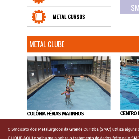
SM
METAL CURSOS
METAL CLUBE
CENTRO 
COLÔNIA FÉRIAS MATINHOS
O Sindicato dos Metalúrgicos da Grande Curitiba (SMC) utiliza algun
CLIQUE AQUI
e saiba mais sobre o tratamento de dados feito pelo SM