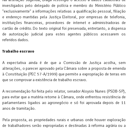
ACORDOS
investigados pelo delegado de polícia e membro do Ministério Público
CONQUISTADOS
"exclusivamente" a informações relativas a qualificação pessoal, filiação
CAMPANHA
e endereço mantidas pela Justiça Eleitoral, por empresas de telefonia,
SALARIAL
instituições financeiras, provedores de internet e administradoras de
2026
cartão de crédito. Do texto original foi preservada, entretanto, a dispensa
de autorização judicial para estes agentes públicos acessarem os
Imagem
referidos dados.
da
notícia
Trabalho escravo
REDUÇÃO
A expectativa ainda é de que a Comissão de Justiça acolha, sem
DE
alterações, o parecer aprovado pela Câmara sobre a proposta de emenda
JORNADA
à Constituição (PEC 57-A/1999) que permite a expropriação de terras em
PARA
que se comprovar a existência de trabalho escravo.
40H
A recomendação foi feita pelo relator, senador Aloysio Nunes (PSDB-SP),
SEMANAIS
para evitar que a matéria retorne à Câmara, onde enfrentou resistência de
SEM
parlamentares ligados ao agronegócio e só foi aprovada depois de 11
REDUÇÃO
anos de tramitação.
SALARIAL
Pela proposta, as propriedades rurais e urbanas onde houver exploração
É
de trabalhadores serão expropriadas e destinadas à reforma agrária ou a