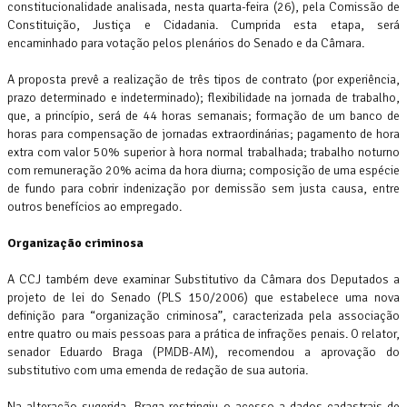
DIA
constitucionalidade analisada, nesta quarta-feira (26), pela Comissão de
Constituição, Justiça e Cidadania. Cumprida esta etapa, será
encaminhado para votação pelos plenários do Senado e da Câmara.
Imagem
da
notícia
A proposta prevê a realização de três tipos de contrato (por experiência,
prazo determinado e indeterminado); flexibilidade na jornada de trabalho,
REDUÇÃO
que, a princípio, será de 44 horas semanais; formação de um banco de
DA
horas para compensação de jornadas extraordinárias; pagamento de hora
TAXA
extra com valor 50% superior à hora normal trabalhada; trabalho noturno
com remuneração 20% acima da hora diurna; composição de uma espécie
DE
de fundo para cobrir indenização por demissão sem justa causa, entre
JUROS
outros benefícios ao empregado.
AINDA
É
Organização criminosa
INSUFICIENTE,
A CCJ também deve examinar Substitutivo da Câmara dos Deputados a
AVALIAM
projeto de lei do Senado (PLS 150/2006) que estabelece uma nova
ENTIDADES
definição para “organização criminosa”, caracterizada pela associação
entre quatro ou mais pessoas para a prática de infrações penais. O relator,
senador Eduardo Braga (PMDB-AM), recomendou a aprovação do
06/08/2026
substitutivo com uma emenda de redação de sua autoria.
Na alteração sugerida, Braga restringiu o acesso a dados cadastrais de