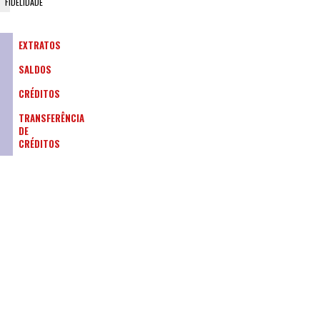
FIDELIDADE
EXTRATOS
SALDOS
CRÉDITOS
TRANSFERÊNCIA
DE
CRÉDITOS
CONHEÇA
AS
VANTAGENS
DO
SMC
CARD
CONHEÇA
AS
VANTAGENS