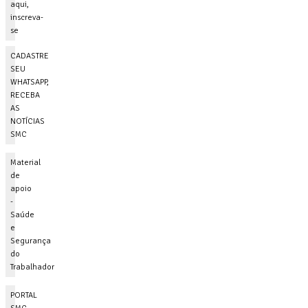
aqui,
inscreva-
se
CADASTRE
SEU
WHATSAPP,
RECEBA
AS
NOTÍCIAS
SMC
Material
de
apoio
-
Saúde
e
Segurança
do
Trabalhador
PORTAL