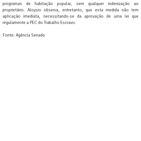
CONQUISTADA
programas de habitação popular, sem qualquer indenização ao
NA
proprietário. Aloysio observa, entretanto, que esta medida não tem
aplicação imediata, necessitando-se da aprovação de uma lei que
KYB
regulamente a PEC do Trabalho Escravo.
05/08/2026
Fonte: Agência Senado
MUNDO
DO
TRABALHO
NOTÍCIAS
DO
DIA
Imagem
da
notícia
MERCADO
DE
TRABALHO