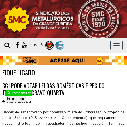
MEN
FILIADO À:
FIQUE LIGADO
CCJ PODE VOTAR LEI DAS DOMÉSTICAS E PEC DO
TRABALHO ESCRAVO QUARTA
Compartilhar
Imprimir
26 de junho de 2013
ECONOMIA
Depois de ser aprovado por comissão mista do Congresso, o projeto de
NOTÍCIAS
lei do Senado (PLS 224/2013 - Complementar) que regulamenta os
DO
novos direitos do trabalhador doméstico deverá ter sua