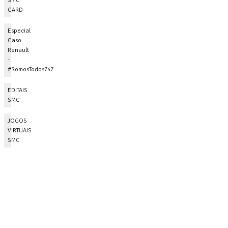
SMC
CARD
Especial
Caso
Renault
-
#SomosTodos747
EDITAIS
SMC
JOGOS
VIRTUAIS
SMC
SERVIÇOS
Serviços
s
erviços