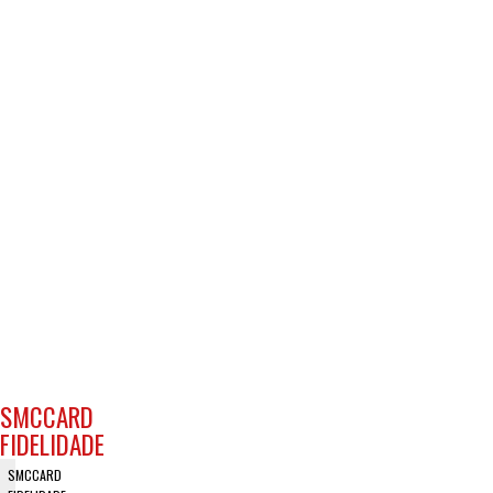
ASSESSORIA
JURÍDICA
ASSESSORIA
JURÍDICA
METAL
CURSOS
METAL
CURSOS
SMCCARD
FIDELIDADE
SMCCARD