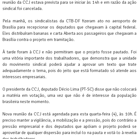
reunião da CCJ estava prevista para se iniciar às 14h e em razão da ação
sindical foi cancelada.
Pela manhã, os sindicalistas da CTB-DF fizeram ato no aeroporto de
Brasília para recepcionar os deputados que chegavam à capital federal.
Eles distribuíram bananas e carta Aberta aos passageiros que chegavam a
Brasília contra o projeto em tramitação.
À tarde foram à CCJ e não permitiram que o projeto fosse pautado. Foi
uma vitória importante dos trabalhadores, que demonstra que a unidade
do movimento sindical poderá ajudar a aprovar um texto que trate
adequadamente o tema, pois do jeito que está formatado só atende aos
interesses empresariais.
O presidente da CCJ, deputado Décio Lima (PT-SC) disse que não colocará
a matéria em votação, uma vez que não é de interesse da população
brasileira neste momento.
Nova reunião da CCJ está agendada para esta quarta-feira (4), às 10h. É
preciso manter a vigilância, a mobilização e a pressão, pois do contrário a
pressão empresarial e dos deputados que apóiam o projeto poderá se
aproveitar de qualquer dispersão para incluí-lo na pauta e votá-lo à revelia
dos trabalhadores.