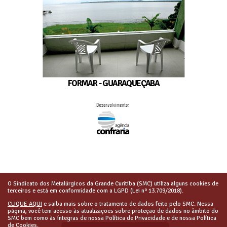
FORMAR - GUARAQUEÇABA
O Sindicato dos Metalúrgicos da Grande Curitiba (SMC) utiliza alguns cookies de
terceiros e está em conformidade com a LGPD (Lei nº 13.709/2018).
CLIQUE AQUI
e saiba mais sobre o tratamento de dados feito pelo SMC. Nessa
página, você tem acesso às atualizações sobre proteção de dados no âmbito do
SMC bem como às íntegras de nossa Política de Privacidade e de nossa Política
de Cookies.