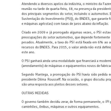
Atendendo a diversos apelos da indústria, o ministro da Faz
reunião na tarde de quarta-feira, 18, na presença da preside
dos principais segmentos do setor, incluindo o automotivo.
Sustentação do Investimento (PSI)), do BNDES, que garante f
e máquinas agrícolas) com taxas de juros abaixo da inflação.
Criado em 2009 e já prorrogado algumas vezes, o PSI estava
preocupações do setor automotivo, que depende fortemente d
pesados. Atualmente, a taxa do PSI está fixada em 6% ao 
recursos do BNDES. Para 2015, o valor ainda não está defini
este ano.
O PSI ganhará ainda uma modalidade que financiará a moderniz
(arrendamento) de máquinas e equipamentos novos de fabrica
Segundo Mantega, a prorrogação do PSI havia sido pedida e
presidente Dilma Rousseff. Na ocasião, o grupo discutiu pro
são uma resposta aos pleitos desses setores.
OUTRAS MEDIDAS
O governo também decidiu zerar, de forma permanente, o IPI p
caminhões, ônibus, máquinas e outros equipamentos.