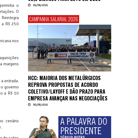
permitia o
06/08/2026
rtações. O
 Reintegra
CAMPANHA SALARIAL 2026
s a R$ 250
ricana nos
aquisições
ia margens
HCC: MAIORIA DOS METALÚRGICOS
 a entrada.
REPROVA PROPOSTAS DE ACORDO
 o governo
COLETIVO/LAYOFF E DÃO PRAZO PARA
ão a R$ 10
EMPRESA AVANÇAR NAS NEGOCIAÇÕES
06/08/2026
no cenário
e.
e do setor.