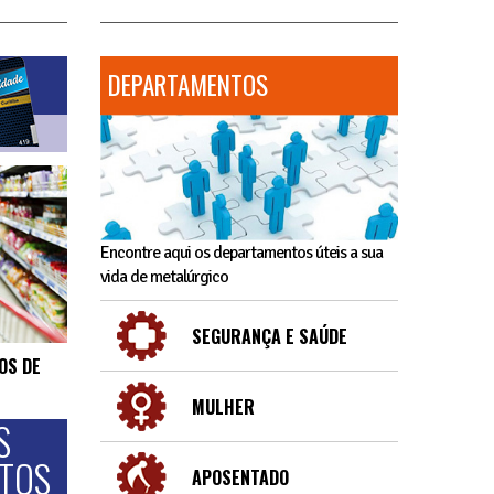
DEPARTAMENTOS
Encontre aqui os departamentos úteis a sua
vida de metalúrgico
SEGURANÇA E SAÚDE
OS DE
MULHER
S
NTOS
APOSENTADO