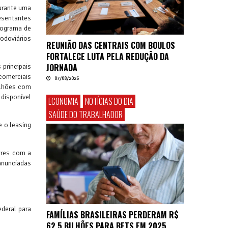
durante uma
resentantes
rograma de
rodoviários
REUNIÃO DAS CENTRAIS COM BOULOS
FORTALECE LUTA PELA REDUÇÃO DA
JORNADA
principais
comerciais
07/08/2026
ilhões com
 disponível
ECONOMIA
NOTÍCIAS DO DIA
SAÚDE DO TRABALHADOR
e o leasing
ores com a
 anunciadas
ederal para
FAMÍLIAS BRASILEIRAS PERDERAM R$
62,5 BILHÕES PARA BETS EM 2025