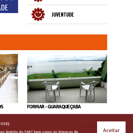
ADE
JUVENTUDE
OS
FORMAR - GUARAQUEÇABA
2018).
Aceitar
s no âmbito do SMC bem como às íntegras de