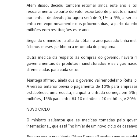
Além disso, decidiu também retomar ainda este ano e to
ressarcimento de parte do valor exportado de produtos man
porcentual de devolução agora será de 0,1% a 3%, a ser au
entra em vigor novamente nos próximos dias, a partir da ed
milhões com restituições este ano.
Segundo o ministro, a alta do dólar no ano passado tinha m
últimos meses justificou a retomada do programa.
Outra medida diz respeito às compras do governo: haverá m
governamentais de produtos manufaturados e serviços nacion
diferenciadas para cada setor.
Mantega afirmou ainda que o governo vai remodelar o Refis, p
A versão anterior previa o pagamento de 10% para empresas
estabeleceu uma escala, na qual a entrada começa em 5% p
milhões, 15% para entre R$ 10 milhões e 20 milhões, e 20% p
NOVO CICLO
O ministro salientou que as medidas tomadas pelo governo
internacional, que está "no limiar de um novo ciclo de desenvo
Por sua vez, a presidente Dilma Rousseff avaliou que as medi