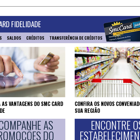
RD FIDELIDADE
S
SALDOS
CRÉDITOS
TRANSFERÊNCIA DE CRÉDITOS
 AS VANTAGENS DO SMC CARD
CONFIRA OS NOVOS CONVENIAD
ADE
SUA REGIÃO
COMPANHE AS
ENCONTRE O
ROMOÇÕES DO
ESTABELECIME