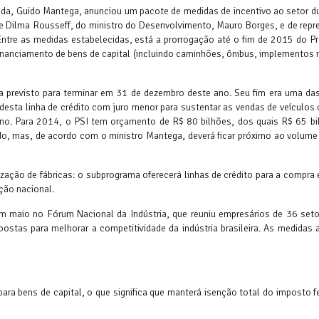
enda, Guido Mantega, anunciou um pacote de medidas de incentivo ao setor 
nte Dilma Rousseff, do ministro do Desenvolvimento, Mauro Borges, e de rep
 Entre as medidas estabelecidas, está a prorrogação até o fim de 2015 do P
inanciamento de bens de capital (incluindo caminhões, ônibus, implementos 
 previsto para terminar em 31 de dezembro deste ano. Seu fim era uma das 
esta linha de crédito com juro menor para sustentar as vendas de veículos 
ano. Para 2014, o PSI tem orçamento de R$ 80 bilhões, dos quais R$ 65 b
do, mas, de acordo com o ministro Mantega, deverá ficar próximo ao volume
ação de fábricas: o subprograma oferecerá linhas de crédito para a compra 
ção nacional.
m maio no Fórum Nacional da Indústria, que reuniu empresários de 36 set
postas para melhorar a competitividade da indústria brasileira. As medidas
ara bens de capital, o que significa que manterá isenção total do imposto f