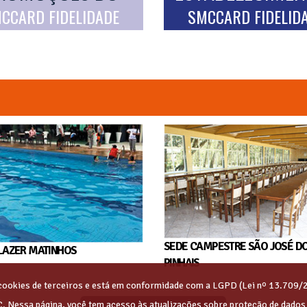
CCARD FIDELIDADE
SMCCARD FIDELID
SEDE CAMPESTRE SÃO JOSÉ D
LAZER MATINHOS
PINHAIS
s cookies de terceiros e está em conformidade com a LGPD (Lei nº 13.709/
C. Nessa página, você tem acesso às atualizações sobre proteção de dado