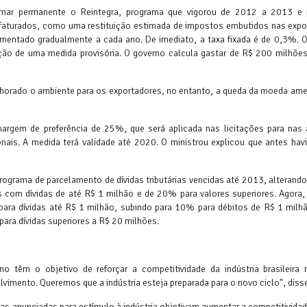
rnar permanente o Reintegra, programa que vigorou de 2012 a 2013 e 
ufaturados, como uma restituição estimada de impostos embutidos nas expo
mentado gradualmente a cada ano. De imediato, a taxa fixada é de 0,3%. O
ição de uma medida provisória. O governo calcula gastar de R$ 200 milhõe
elhorado o ambiente para os exportadores, no entanto, a queda da moeda ame
argem de preferência de 25%, que será aplicada nas licitações para nas 
ais. A medida terá validade até 2020. O ministrou explicou que antes hav
rograma de parcelamento de dívidas tributárias vencidas até 2013, alterando
 com dívidas de até R$ 1 milhão e de 20% para valores superiores. Agora,
ara dívidas até R$ 1 milhão, subindo para 10% para débitos de R$ 1 milh
ara dívidas superiores a R$ 20 milhões.
 têm o objetivo de reforçar a competitividade da indústria brasileira 
lvimento. Queremos que a indústria esteja preparada para o novo ciclo", diss
das anunciadas para estímulo à indústria objetivam aumentar a competitividad