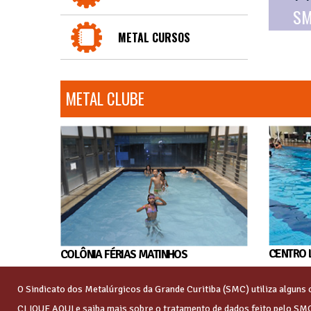
SM
METAL CURSOS
METAL CLUBE
CENTRO 
COLÔNIA FÉRIAS MATINHOS
O Sindicato dos Metalúrgicos da Grande Curitiba (SMC) utiliza algun
CLIQUE AQUI
e saiba mais sobre o tratamento de dados feito pelo SM