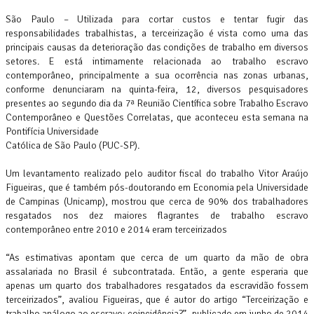
São Paulo – Utilizada para cortar custos e tentar fugir das
responsabilidades trabalhistas, a terceirização é vista como uma das
principais causas da deterioração das condições de trabalho em diversos
setores. E está intimamente relacionada ao trabalho escravo
contemporâneo, principalmente a sua ocorrência nas zonas urbanas,
conforme denunciaram na quinta-feira, 12, diversos pesquisadores
presentes ao segundo dia da 7ª Reunião Científica sobre Trabalho Escravo
Contemporâneo e Questões Correlatas, que aconteceu esta semana na
Pontifícia Universidade
Católica de São Paulo (PUC-SP).
Um levantamento realizado pelo auditor fiscal do trabalho Vitor Araújo
Figueiras, que é também pós-doutorando em Economia pela Universidade
de Campinas (Unicamp), mostrou que cerca de 90% dos trabalhadores
resgatados nos dez maiores flagrantes de trabalho escravo
contemporâneo entre 2010 e 2014 eram terceirizados
“As estimativas apontam que cerca de um quarto da mão de obra
assalariada no Brasil é subcontratada. Então, a gente esperaria que
apenas um quarto dos trabalhadores resgatados da escravidão fossem
terceirizados”, avaliou Figueiras, que é autor do artigo “Terceirização e
trabalho análogo ao escravo: coincidência?”, publicado em junho de 2014