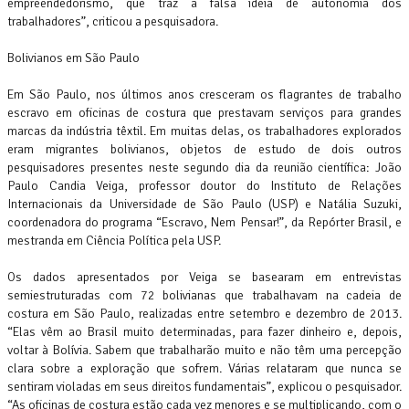
empreendedorismo, que traz a falsa ideia de autonomia dos
trabalhadores”, criticou a pesquisadora.
Bolivianos em São Paulo
Em São Paulo, nos últimos anos cresceram os flagrantes de trabalho
escravo em oficinas de costura que prestavam serviços para grandes
marcas da indústria têxtil. Em muitas delas, os trabalhadores explorados
eram migrantes bolivianos, objetos de estudo de dois outros
pesquisadores presentes neste segundo dia da reunião científica: João
Paulo Candia Veiga, professor doutor do Instituto de Relações
Internacionais da Universidade de São Paulo (USP) e Natália Suzuki,
coordenadora do programa “Escravo, Nem Pensar!”, da Repórter Brasil, e
mestranda em Ciência Política pela USP.
Os dados apresentados por Veiga se basearam em entrevistas
semiestruturadas com 72 bolivianas que trabalhavam na cadeia de
costura em São Paulo, realizadas entre setembro e dezembro de 2013.
“Elas vêm ao Brasil muito determinadas, para fazer dinheiro e, depois,
voltar à Bolívia. Sabem que trabalharão muito e não têm uma percepção
clara sobre a exploração que sofrem. Várias relataram que nunca se
sentiram violadas em seus direitos fundamentais”, explicou o pesquisador.
“As oficinas de costura estão cada vez menores e se multiplicando, com o