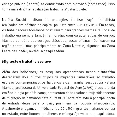
espaço público (laboral) se confundindo com o privado (doméstico). Isso
torna mais difícil a fiscalização trabalhista”, alertou ele.
Natália Suzuki analisou 11 operações de fiscalização trabalhista
realizadas em oficinas na capital paulista entre 2010 e 2013. Em todas,
os trabalhadores bolivianos costuravam para grandes marcas. “O local de
trabalho era sempre também a moradia, com características de cortiço.
Mas, ao contrário dos cortiços clássicos, essas oficinas não ficavam na
região central, mas principalmente na Zona Norte e, algumas, na Zona
Leste da cidade”, revelou a pesquisadora.
Migração e trabalho escravo
Além dos bolivianos, as pesquisas apresentadas nessa quinta-feira
destacaram dois outros grupos de migrantes vulneráveis ao trabalho
escravo contemporâneo: os haitianos e os maranhenses. Letícia Helena
Mamed, professora da Universidade Federal do Acre (UFAC) e doutoranda
em Sociologia pela Unicamp, apresentou dados sobre a trajetória recente
de migração de haitianos para o Brasil. “O Acre tem sido a principal porta
de entrada deles para o país, por meio da rodovia Interoceânica.
Atualmente chegam, em média, entre 30 a 50 migrantes haitianos por dia
no estado, entre homens, mulheres e crianças”, revelou a pesquisadora.