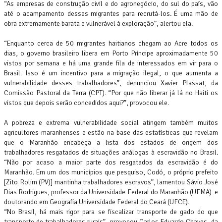
“As empresas de construção civil e do agronegócio, do sul do país, vão
até o acampamento desses migrantes para recrutá-los. É uma mão de
obra extremamente barata e vulnerável à exploração”, alertou ela.
“Enquanto cerca de 50 migrantes haitianos chegam ao Acre todos os
dias, o governo brasileiro libera em Porto Príncipe aproximadamente 50
vistos por semana e há uma grande fila de interessados em vir para o
Brasil. Isso é um incentivo para a migração ilegal, o que aumenta a
vulnerabilidade desses trabalhadores”, denunciou Xavier Plassat, da
Comissão Pastoral da Terra (CPT). “Por que não liberar já lá no Haiti os
vistos que depois serão concedidos aqui?”, provocou ele.
A pobreza e extrema vulnerabilidade social atingem também muitos
agricultores maranhenses e estão na base das estatísticas que revelam
que o Maranhão encabeça a lista dos estados de origem dos
trabalhadores resgatados de situações análogas à escravidão no Brasil.
“Não por acaso a maior parte dos resgatados da escravidão é do
Maranhão. Em um dos municípios que pesquiso, Codó, o próprio prefeito
[Zito Rolim (PV)] mantinha trabalhadores escravos”, lamentou Sávio José
Dias Rodrigues, professor da Universidade Federal do Maranhão (UFMA) e
doutorando em Geografia Universidade Federal do Ceará (UFCE).
“No Brasil, há mais rigor para se fiscalizar transporte de gado do que
transporte de trabalhadores rurais”, provocou Carlos Eduardo Chaves, da