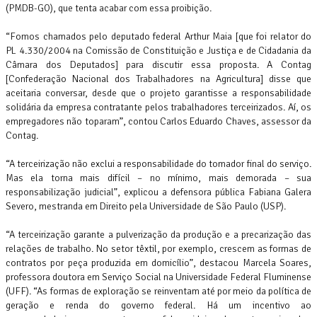
(PMDB-GO), que tenta acabar com essa proibição.
“Fomos chamados pelo deputado federal Arthur Maia [que foi relator do
PL 4.330/2004 na Comissão de Constituição e Justiça e de Cidadania da
Câmara dos Deputados] para discutir essa proposta. A Contag
[Confederação Nacional dos Trabalhadores na Agricultura] disse que
aceitaria conversar, desde que o projeto garantisse a responsabilidade
solidária da empresa contratante pelos trabalhadores terceirizados. Aí, os
empregadores não toparam”, contou Carlos Eduardo Chaves, assessor da
Contag.
“A terceirização não exclui a responsabilidade do tomador final do serviço.
Mas ela torna mais difícil – no mínimo, mais demorada – sua
responsabilização judicial”, explicou a defensora pública Fabiana Galera
Severo, mestranda em Direito pela Universidade de São Paulo (USP).
“A terceirização garante a pulverização da produção e a precarização das
relações de trabalho. No setor têxtil, por exemplo, crescem as formas de
contratos por peça produzida em domicílio”, destacou Marcela Soares,
professora doutora em Serviço Social na Universidade Federal Fluminense
(UFF). “As formas de exploração se reinventam até por meio da política de
geração e renda do governo federal. Há um incentivo ao