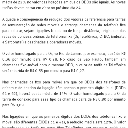
média de 22% no valor das ligações em que os DDDs são iguais. As novas
tarifas devem entrar em vigor no próximo dia 24.
A queda é consequência da redução dos valores de referência para tarifas
de remuneração de redes móveis e abrange chamadas da telefonia fixa
para celular, sejam ligações locais ou de longa distância, originadas das
redes de concessionárias da telefonia fixa (Oi, Telefônica, CTBC, Embratel
e Sercomtel) e destinadas a operadoras móveis.
O valor homologado para a Oi, no Rio de Janeiro, por exemplo, cairá de R$
0,36 por minuto para R$ 0,28. No caso de São Paulo, também em
chamadas fixo-móvel com o mesmo DDD, o valor da tarifa da Telefônica
será reduzida de R$ 0,35 por minuto para R$ 0,27.
Nas chamadas de fixo para móvel em que os DDDs dos telefones de
origem e de destino da ligação têm apenas o primeiro dígito igual (DDDs
61 e 62), haverá queda média de 14%. O valor homologado para a Oi da
tarifa de conexão para esse tipo de chamada cairá de R$ 0,80 por minuto
para R$ 0,69.
Nas ligações em que os primeiros dígitos dos DDDs dos telefones fixo e
móvel são diferentes (DDDs 31 e 41), a redução média será 12%. O valor
homologado da tarifa no caso Vivo/Telefônica, por exemplo, cairá dos