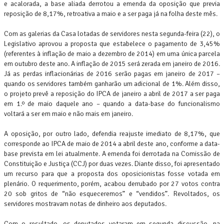
e acalorada, a base aliada derrotou a emenda da oposição que previa
reposição de 8,17%, retroativa a maio e a ser paga já na folha deste mês.
Com as galerias da Casa lotadas de servidores nesta segunda-feira (22), o
Legislativo aprovou a proposta que estabelece o pagamento de 3,45%
(referentes à inflação de maio a dezembro de 2014) em uma única parcela
em outubro deste ano. A inflação de 2015 será zerada em janeiro de 2016.
Já as perdas inflacionárias de 2016 serão pagas em janeiro de 2017 –
quando os servidores também ganharão um adicional de 1%. Além disso,
o projeto prevê a reposição do IPCA de janeiro a abril de 2017 a ser paga
em 1.º de maio daquele ano – quando a data-base do funcionalismo
voltará a ser em maio e não mais em janeiro.
A oposição, por outro lado, defendia reajuste imediato de 8,17%, que
corresponde ao IPCA de maio de 2014 a abril deste ano, conforme a data-
base prevista em lei atualmente. A emenda foi derrotada na Comissão de
Constituição e Justiça (CCJ) por duas vezes. Diante disso, foi apresentado
um recurso para que a proposta dos oposicionistas fosse votada em
plenário. O requerimento, porém, acabou derrubado por 27 votos contra
20 sob gritos de “não esqueceremos” e “vendidos”. Revoltados, os
servidores mostravam notas de dinheiro aos deputados.
Com o resultado, os deputados votaram em segunda discussão, na