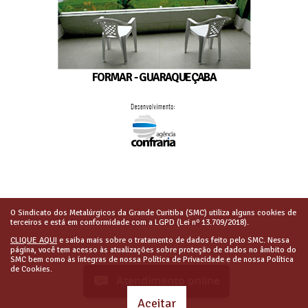
FORMAR - GUARAQUEÇABA
O Sindicato dos Metalúrgicos da Grande Curitiba (SMC) utiliza alguns cookies de
terceiros e está em conformidade com a LGPD (Lei nº 13.709/2018).
CLIQUE AQUI
e saiba mais sobre o tratamento de dados feito pelo SMC. Nessa
página, você tem acesso às atualizações sobre proteção de dados no âmbito do
SMC bem como às íntegras de nossa Política de Privacidade e de nossa Política
de Cookies.
Atendimento online
Aceitar