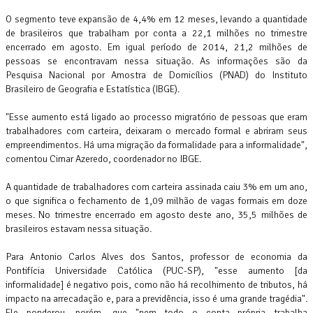
O segmento teve expansão de 4,4% em 12 meses, levando a quantidade
de brasileiros que trabalham por conta a 22,1 milhões no trimestre
encerrado em agosto. Em igual período de 2014, 21,2 milhões de
pessoas se encontravam nessa situação. As informações são da
Pesquisa Nacional por Amostra de Domicílios (PNAD) do Instituto
Brasileiro de Geografia e Estatística (IBGE).
"Esse aumento está ligado ao processo migratório de pessoas que eram
trabalhadores com carteira, deixaram o mercado formal e abriram seus
empreendimentos. Há uma migração da formalidade para a informalidade",
comentou Cimar Azeredo, coordenador no IBGE.
A quantidade de trabalhadores com carteira assinada caiu 3% em um ano,
o que significa o fechamento de 1,09 milhão de vagas formais em doze
meses. No trimestre encerrado em agosto deste ano, 35,5 milhões de
brasileiros estavam nessa situação.
Para Antonio Carlos Alves dos Santos, professor de economia da
Pontifícia Universidade Católica (PUC-SP), "esse aumento [da
informalidade] é negativo pois, como não há recolhimento de tributos, há
impacto na arrecadação e, para a previdência, isso é uma grande tragédia".
Ele ponderou, porém, que "nem todo o conta própria trabalha