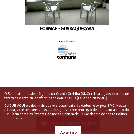
FORMAR - GUARAQUEÇABA
O Sindicato dos Metalúrgicos da Grande Curitiba (SMC) utiliza alguns cookies de
terceiros e está em conformidade com a LGPD (Lei nº 13.709/2018).
CLIQUE AQUI
e saiba mais sobre o tratamento de dados feito pelo SMC. Nessa
página, você tem acesso às atualizações sobre proteção de dados no âmbito do
SMC bem como às íntegras de nossa Política de Privacidade e de nossa Política
de Cookies.
Atendimento online
Aceitar