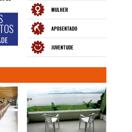
MULHER
S
NTOS
APOSENTADO
ADE
JUVENTUDE