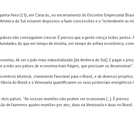
 quinta-feira (13), em Caracas, no encerramento do Encontro Empresarial Brasi
a América do Sul estarem dispostos a fazer concessões e a “estenderem as 
 países não conseguirem crescer. É preciso que a gente cresça todos juntos. 
rtunidades do que em tempo de miséria, em tempo de asfixia econômica, com
onomia, de ser o país mais industrializado [da América do Sul]. E pagar o preç
r a mão aos países de economia mais frágeis, que precisam se desenvolver".
comércio bilateral, claramente favorável para o Brasil, e de diversos projetos
rtância do Brasil e a Venezuela quantificarem os seus potenciais energéticos 
 dois países. "As nossas reuniões não podem ser ocasionais (...). É preciso
são de fazermos quatro reuniões por ano, duas na Venezuela e duas no Brasil.