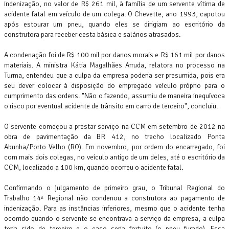
indenização, no valor de R$ 261 mil, à família de um servente vítima de
acidente fatal em veículo de um colega. O Chevette, ano 1993, capotou
após estourar um pneu, quando eles se dirigiam ao escritório da
construtora para receber cesta básica e salários atrasados.
A condenação foi de R$ 100 mil por danos morais e R$ 161 mil por danos
materiais. A ministra Kátia Magalhães Arruda, relatora no processo na
Turma, entendeu que a culpa da empresa poderia ser presumida, pois era
seu dever colocar à disposição do empregado veículo próprio para o
cumprimento das ordens. "Não o fazendo, assumiu de maneira inequívoca
o risco por eventual acidente de trânsito em carro de terceiro", concluiu.
O servente começou a prestar serviço na CCM em setembro de 2012 na
obra de pavimentação da BR 412, no trecho localizado Ponta
Abunha/Porto Velho (RO). Em novembro, por ordem do encarregado, foi
com mais dois colegas, no veículo antigo de um deles, até o escritório da
CCM, localizado a 100 km, quando ocorreu o acidente fatal.
Confirmando o julgamento de primeiro grau, o Tribunal Regional do
Trabalho 14ª Regional não condenou a construtora ao pagamento de
indenização. Para as instâncias inferiores, mesmo que o acidente tenha
ocorrido quando o servente se encontrava a serviço da empresa, a culpa
teria sido de terceiro e o caso seria fortuito (o pneu furado). Essa