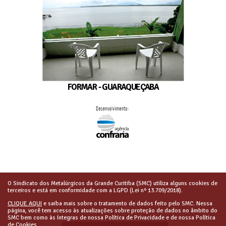
FORMAR - GUARAQUEÇABA
O Sindicato dos Metalúrgicos da Grande Curitiba (SMC) utiliza alguns cookies de
terceiros e está em conformidade com a LGPD (Lei nº 13.709/2018).
CLIQUE AQUI
e saiba mais sobre o tratamento de dados feito pelo SMC. Nessa
página, você tem acesso às atualizações sobre proteção de dados no âmbito do
SMC bem como às íntegras de nossa Política de Privacidade e de nossa Política
de Cookies.