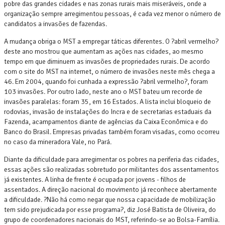
pobre das grandes cidades e nas zonas rurais mais miseráveis, onde a
organização sempre arregimentou pessoas, é cada vez menor o número de
candidatos a invasões de fazendas.
A mudança obriga o MST a empregar táticas diferentes. O ?abril vermelho?
deste ano mostrou que aumentam as ações nas cidades, ao mesmo
tempo em que diminuem as invasões de propriedades rurais. De acordo
com o site do MST na internet, o número de invasões neste mês chega a
46. Em 2004, quando foi cunhada a expressão ?abril vermelho?, foram
103 invasões. Por outro lado, neste ano o MST bateu um recorde de
invasões paralelas: foram 35, em 16 Estados. A lista inclui bloqueio de
rodovias, invasão de instalações do Incra e de secretarias estaduais da
Fazenda, acampamentos diante de agências da Caixa Econômica e do
Banco do Brasil. Empresas privadas também foram visadas, como ocorreu
no caso da mineradora Vale, no Pará.
Diante da dificuldade para arregimentar os pobres na periferia das cidades,
essas ações são realizadas sobretudo por militantes dos assentamentos
já existentes. A linha de frente é ocupada por jovens - filhos de
assentados. A direção nacional do movimento já reconhece abertamente
a dificuldade. ?Não há como negar que nossa capacidade de mobilização
tem sido prejudicada por esse programa?, diz José Batista de Oliveira, do
grupo de coordenadores nacionais do MST, referindo-se ao Bolsa-Família.