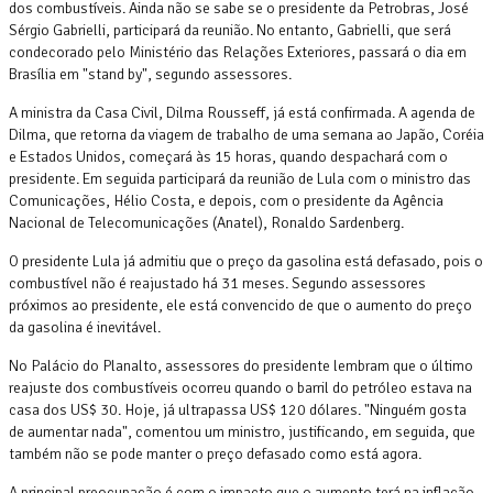
dos combustíveis. Ainda não se sabe se o presidente da Petrobras, José
Sérgio Gabrielli, participará da reunião. No entanto, Gabrielli, que será
condecorado pelo Ministério das Relações Exteriores, passará o dia em
Brasília em "stand by", segundo assessores.
A ministra da Casa Civil, Dilma Rousseff, já está confirmada. A agenda de
Dilma, que retorna da viagem de trabalho de uma semana ao Japão, Coréia
e Estados Unidos, começará às 15 horas, quando despachará com o
presidente. Em seguida participará da reunião de Lula com o ministro das
Comunicações, Hélio Costa, e depois, com o presidente da Agência
Nacional de Telecomunicações (Anatel), Ronaldo Sardenberg.
O presidente Lula já admitiu que o preço da gasolina está defasado, pois o
combustível não é reajustado há 31 meses. Segundo assessores
próximos ao presidente, ele está convencido de que o aumento do preço
da gasolina é inevitável.
No Palácio do Planalto, assessores do presidente lembram que o último
reajuste dos combustíveis ocorreu quando o barril do petróleo estava na
casa dos US$ 30. Hoje, já ultrapassa US$ 120 dólares. "Ninguém gosta
de aumentar nada", comentou um ministro, justificando, em seguida, que
também não se pode manter o preço defasado como está agora.
A principal preocupação é com o impacto que o aumento terá na inflação.