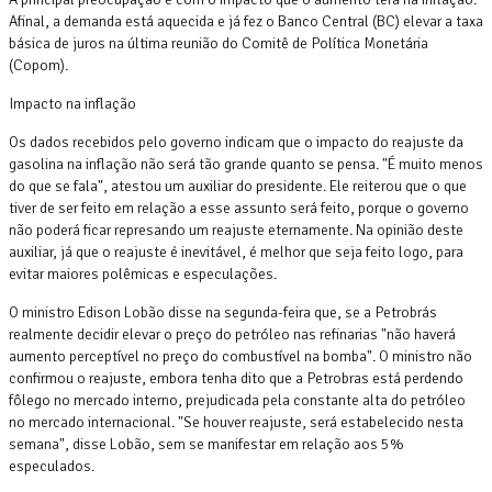
Afinal, a demanda está aquecida e já fez o Banco Central (BC) elevar a taxa
básica de juros na última reunião do Comitê de Política Monetária
(Copom).
Impacto na inflação
Os dados recebidos pelo governo indicam que o impacto do reajuste da
gasolina na inflação não será tão grande quanto se pensa. "É muito menos
do que se fala", atestou um auxiliar do presidente. Ele reiterou que o que
tiver de ser feito em relação a esse assunto será feito, porque o governo
não poderá ficar represando um reajuste eternamente. Na opinião deste
auxiliar, já que o reajuste é inevitável, é melhor que seja feito logo, para
evitar maiores polêmicas e especulações.
O ministro Edison Lobão disse na segunda-feira que, se a Petrobrás
realmente decidir elevar o preço do petróleo nas refinarias "não haverá
aumento perceptível no preço do combustível na bomba". O ministro não
confirmou o reajuste, embora tenha dito que a Petrobras está perdendo
fôlego no mercado interno, prejudicada pela constante alta do petróleo
no mercado internacional. "Se houver reajuste, será estabelecido nesta
semana", disse Lobão, sem se manifestar em relação aos 5%
especulados.