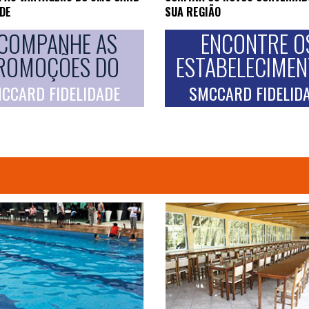
ADE
SUA REGIÃO
COMPANHE AS
ENCONTRE O
ROMOÇÕES DO
ESTABELECIME
CCARD FIDELIDADE
SMCCARD FIDELID