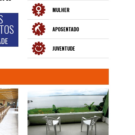
MULHER
S
NTOS
APOSENTADO
ADE
JUVENTUDE