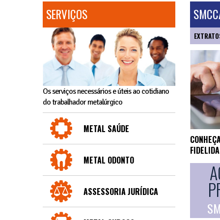
SERVIÇOS
SMCCA
EXTRATO
Os serviços necessários e úteis ao cotidiano
do trabalhador metalúrgico
METAL SAÚDE
CONHEÇA
FIDELID
METAL ODONTO
A
P
ASSESSORIA JURÍDICA
SM