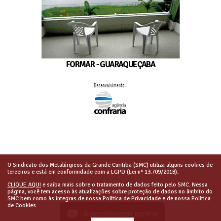
FORMAR - GUARAQUEÇABA
O Sindicato dos Metalúrgicos da Grande Curitiba (SMC) utiliza alguns cookies de
terceiros e está em conformidade com a LGPD (Lei nº 13.709/2018).
CLIQUE AQUI
e saiba mais sobre o tratamento de dados feito pelo SMC. Nessa
página, você tem acesso às atualizações sobre proteção de dados no âmbito do
SMC bem como às íntegras de nossa Política de Privacidade e de nossa Política
de Cookies.
Atendimento online